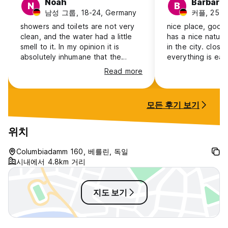
Noah
Barbara
N
B
남성 그룹, 18-24, Germany
커플, 25-3
showers and toilets are not very
nice place, good
clean, and the water had a little
has a nice natur
smell to it. In my opinion it is
in the city. close
absolutely inhumane that the
everything is eas
lodges do not have AC at all, it ist
public transfer 
Read more
boiling hot in there and the fan
walking distance.
does not help at all. the only very
positive aspect is the privacy you
모든 후기 보기
get there.There have been a few
weird people but its berlin so
that’s normal i guess.very nice
위치
area but all in all i‘d say that the
price is way too high for what u
Columbiadamm 160, 베를린, 독일
get
시내에서 4.8km 거리
지도 보기