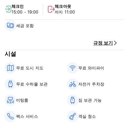
BoddinstraÃŸe 지하철역을 이용하면 Alexanderplatz까지 바로
체크인
체크아웃
이동하실 수 있습니다. 옛 템펠호프 공항(Tempelhof Airport)과
15:00 - 19:00
까지 11:00
하센하이데 공원(Hasenheide Park)은 모두 도보로 5분 이내의
거리에 있습니다. (Auto-translated from original language)
세금 포함
규정 보기
시설
무료 도시 지도
무료 와이파이
무료 수하물 보관
자전거 주차장
미팅룸
짐 보관 가능
팩스 서비스
객실 청소