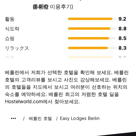
훌륭함
(6490 이용후기)
활동
9.2
식도락
8.8
쇼핑
8.5
リラックス
8.3
수송
9.2
경치
9.3
베를린에서 저희가 선택한 호텔을 확인해 보세요. 베를린
문화
9.4
호텔의 고객리뷰를 보시고 사진도 감상해보세요. 베를린
나이트 라이프
의 호텔들을 지도에서 보시고 여러분이 선호하는 위치의
8.9
숙소를 예약하세요. 베를린 최고의 저렴한 호텔 딜을
가격 대비 만족도
8.6
Hostelworld.com에서 찾아보세요.
베를린 호텔
Easy Lodges Berlin