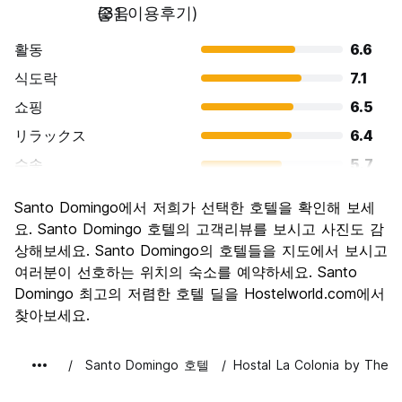
좋음
(31 이용후기)
활동
6.6
식도락
7.1
쇼핑
6.5
リラックス
6.4
수송
5.7
경치
7.5
Santo Domingo에서 저희가 선택한 호텔을 확인해 보세
문화
7.9
요. Santo Domingo 호텔의 고객리뷰를 보시고 사진도 감
나이트 라이프
상해보세요. Santo Domingo의 호텔들을 지도에서 보시고
7.0
여러분이 선호하는 위치의 숙소를 예약하세요. Santo
가격 대비 만족도
6.9
Domingo 최고의 저렴한 호텔 딜을 Hostelworld.com에서
찾아보세요.
Santo Domingo 호텔
Hostal La Colonia by The 