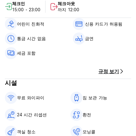
체크인
체크아웃
호스탈 라 콜로니아 바이 더 옥소 하우스 정책 및 조건:
15:00 - 23:00
까지 12:00
취소 정책: 도착 24시간 전. 늦게 취소하거나 노쇼(No Show)하는
경우 숙박 첫날 밤 요금이 청구됩니다.
어린이 친화적
신용 카드가 허용됨
체크인 시간은 15:00~00:00입니다.
통금 시간 없음
금연
12:00 이전에 체크아웃하세요.
세금 포함
도착 시 현금, 신용카드로 결제하세요.
이 숙박 시설에서는 도착 전에 카드를 사전 승인할 수 있습니다.
규정 보기
세금이 포함되어 있습니다.
아침 식사는 포함되어 있지 않습니다.
시설
24시간 리셉션
애완 동물 반입 불가.
무료 와이파이
짐 보관 가능
통금 없음.
유아 친화적 인.
금연. (Auto-translated from original language)
24 시간 리셉션
환전
객실 청소
모닝콜