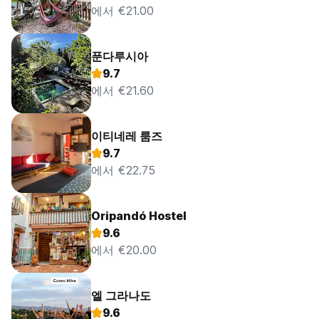
에서 €21.00
푼다루시아
9.7
에서 €21.60
이티네레 룸즈
9.7
에서 €22.75
Oripandó Hostel
9.6
에서 €20.00
엘 그라나도
9.6