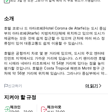
최소 3일 전 또는 그보다 더 일찍 예약 시 무료 취소가 가능합니다.
소개
호텔 코로나 드 아타르페(Hotel Corona de Atarfe)는 도시 중심
부의 아타르페(Atarfe) 지방자치단체에 위치하고 있으며 도시가
제공하는 모든 것에 쉽게 접근할 수 있으며 근처에 여러 버스 정
류장이 있어 대중교통도 쉽게 이용할 수 있습니다.
호텔은 공항까지 차로 몇 분 거리에 있으며, 도시의 주요 엔터테
인먼트 지역에서도 가까운 거리에 있습니다. 스키 팬이라면 호텔
이 시에라 네바다 리조트에서 약 54분 거리에 있다는 점을 높이
평가할 것입니다. 호텔은 Costa Tropical 해변과 Motril 항구 근
처에 약 56분 거리에 위치해 있습니다. 그라나다 중심부에서 약
15분 거리에 있으며 알람브라까지 쉽게 이동할 수 있습니다.
더 읽기
신고하기
이 숙소에는 장애인도 이용 가능합니다. 모든 객실은 에어컨, 난방
시설, 무료 Wi-Fi, TV를 갖추고 있습니다. 호텔 근처에 주차장이
지켜야 할 규정
있습니다. 애완 동물 반입 불가. 요청 시 추가 요금으로 유아용 침
대를 제공합니다. 12월 24일, 31일에는 레스토랑 서비스가 없습니
체크인
체크아웃
다.
13:00 - 21:00
까지 21:00