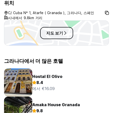
위치
- 등록부 및 홍보실 운영시간은 09:30 ~ 14:00, 17:30 ~ 21:30
입니다.
C/ Cuba Nº 1, Atarfe ( Granada ), 그라나다, 스페인
이 시간 외에는 도착 30분 전에 전화번호로 전화해야 합니다(확인
시내에서 9.8km 거리
이메일에서 확인 가능).
-조식은 포함되어 있지 않습니다.
-애완동물은 동반하실 수 없습니다.
지도 보기
-통금 없음 (Auto-translated from original language)
그라나다에서 더 많은 호텔
Hostal El Olivo
8.4
에서 €16.09
Amaka House Granada
9.8