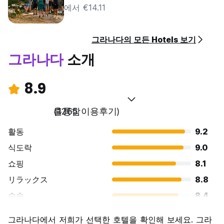
에서 €14.11
그라나다의 모든 Hotels 보기
그라나다
소개
8.9
훌륭함
(1265 이용후기)
활동
9.2
식도락
9.0
쇼핑
8.1
リラックス
8.8
수송
8.4
경치
9.5
그라나다에서 저희가 선택한 호텔을 확인해 보세요. 그라