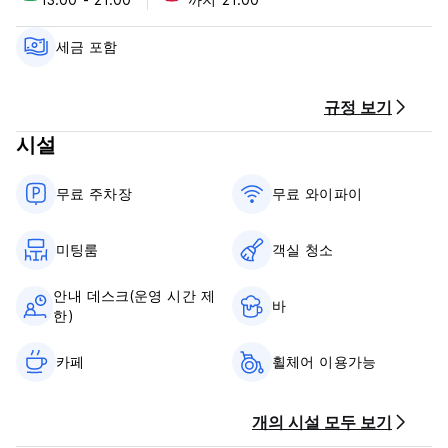
호텔 코로나 데 아타르페 정책 및 조건:
세금 포함
- 환불 가능 요금을 예약하려면 호텔에서 사전 승인 및 예약 금액
환불을 위한 활성 카드를 요청합니다.
환불 불가 요금의 경우 호텔에서는 예약 금액을 징수하기 위해 유
규정 보기
효한 카드를 요청합니다.
시설
신용카드가 활성화되지 않은 경우, 호텔에서 고객에게 이메일로
연락을 드립니다. 고객에게 메일 발송 후 24시간 동안 카드를 활
성화할 수 있는 시간이 주어집니다.
무료 주차장
무료 와이파이
호텔이 24시간 이후 예약 금액을 확인(환불 불가)하거나 청구할
수 없는 경우(환불 불가) 예약은 취소됩니다.
미팅룸
객실 청소
- 호텔 도착 시 신용/직불 카드 또는 현금으로 결제(환불 가능 요
금의 경우 현금만 가능).
안내 데스크(운영 시간 제
세금 포함
바
한)
취소 정책: 도착 48시간 전. 늦게 취소하거나 노쇼(No Show)하
는 경우 숙박 첫날 밤 요금이 청구됩니다.
카페
휠체어 이용가능
체크인 시간: 13:00~21:30
12시 이전에 체크아웃하세요
개의 시설 모두 보기
일반적인: