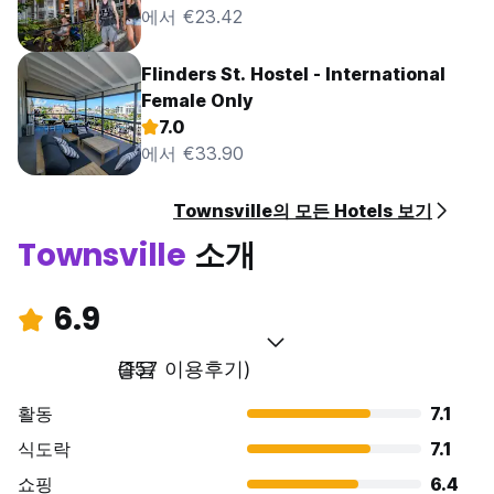
에서 €23.42
Flinders St. Hostel - International
Female Only
7.0
에서 €33.90
Townsville의 모든 Hotels 보기
Townsville
소개
6.9
좋음
(157 이용후기)
활동
7.1
식도락
7.1
쇼핑
6.4