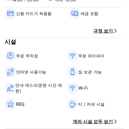
코로나19(COVID-19)에 대응하여 이 숙소에서는 추가 안전 및 위
생 조치를 시행하고 있습니다.
신용 카드가 허용됨
세금 포함
코로나19(COVID-19)로 인해 이 숙소에서는 엄격한 물리적 거리
두기 조치를 준수합니다.
규정 보기
예상 도착 시간을 The Robert Towns에 미리 알려주십시오. 예
시설
약 시 별도 요청란에 기재하거나, 예약 확인서에 기재된 연락처를
이용해 숙소로 직접 연락하시면 됩니다.
무료 주차장
무료 와이파이
체크인 시 사진이 부착된 신분증과 신용카드를 제시하셔야 합니
다. 모든 특별 요청 사항은 가능한 경우에 한해 제공되며, 추가 요
금이 적용될 수 있습니다. (Auto-translated from original
인터넷 사용가능
짐 보관 가능
language)
안내 데스크(운영 시간 제
Wi-Fi
한)
BBQ
티 / 커피 시설
개의 시설 모두 보기