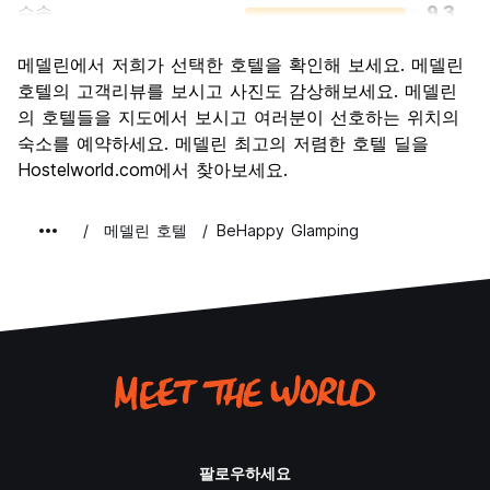
수송
9.3
경치
8.7
메델린에서 저희가 선택한 호텔을 확인해 보세요. 메델린
문화
8.8
호텔의 고객리뷰를 보시고 사진도 감상해보세요. 메델린
나이트 라이프
의 호텔들을 지도에서 보시고 여러분이 선호하는 위치의
9.2
숙소를 예약하세요. 메델린 최고의 저렴한 호텔 딜을
가격 대비 만족도
8.4
Hostelworld.com에서 찾아보세요.
메델린 호텔
BeHappy Glamping
팔로우하세요