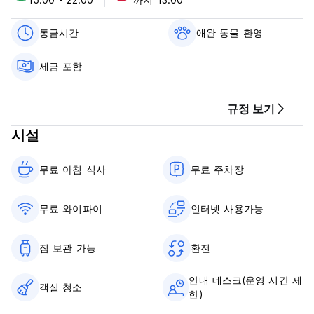
Cancellation Policy: 3 days before arrival.In case of a late
cancellation or No Show, you will be charged the first night
통금시간
애완 동물 환영
of your stay.
세금 포함
Check in from 15.00 to 22.00
Check out before 13.00
규정 보기
Payment upon arrival by cash ,credit and debit card (Credit
card payments must pay an additional 5,5% fee.)
시설
Taxes included
Breakfast included
무료 아침 식사‎
무료 주차장
General:
Reception from 10.00 to 22.00
무료 와이파이
인터넷 사용가능
Curfew
Pet friendly but we only accept small and only one dog per
cabin.
짐 보관 가능
환전
All guests must be 18 years old at least. Kids and teenagers
must be accompanied by their parents.
안내 데스크(운영 시간 제
We accept cash in US dollars, Euros and also some
객실 청소
한)
cryptocurrency.