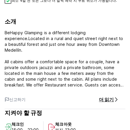
최소 4일 전 또는 그보다 더 일찍 예약 시 무료 취소가 가능합니다.
소개
BeHappy Glamping is a different lodging
experience.Located in a rural and quiet street right next to
a beautiful forest and just one hour away from Downtown
Medellín.
All cabins offer a comfortable space for a couple, have a
private outdoors jacuzzi and a private bathroom, some
located in the main house a few meters away from the
cabin and some right next to the cabin. All plans include
breakfast. We offer Restaurant service. Guests can access
the Main House which has free parking area, dining room
and reading room with fireplace.
더 읽기
신고하기
Also have access to the forest where you can go hiking, do
지켜야 할 규정
campfires and other activities.
체크인
체크아웃
BeHappy Glamping Policy and Condition:
15:00 - 22:00
까지 13:00