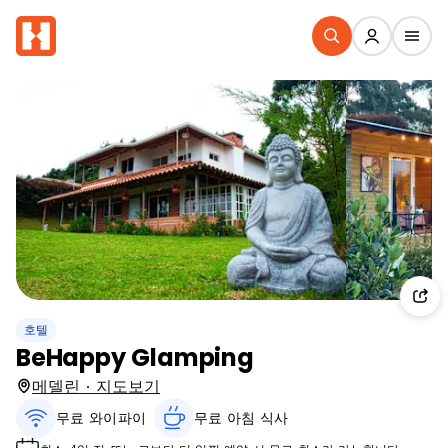
호텔
BeHappy Glamping
메델린 · 지도보기
무료 와이파이
무료 아침 식사‎