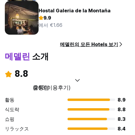
Hostal Galeria de la Montaña
9.9
에서 €1.66
메델린의 모든 Hotels 보기
메델린
소개
8.8
훌륭함
(263 이용후기)
활동
8.9
식도락
8.8
쇼핑
8.3
リラックス
8.4