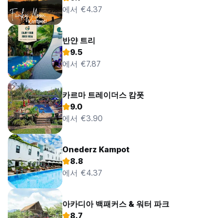
에서 €4.37
반얀 트리
9.5
에서 €7.87
카르마 트레이더스 캄폿
9.0
에서 €3.90
Onederz Kampot
8.8
에서 €4.37
아카디아 백패커스 & 워터 파크
8.7