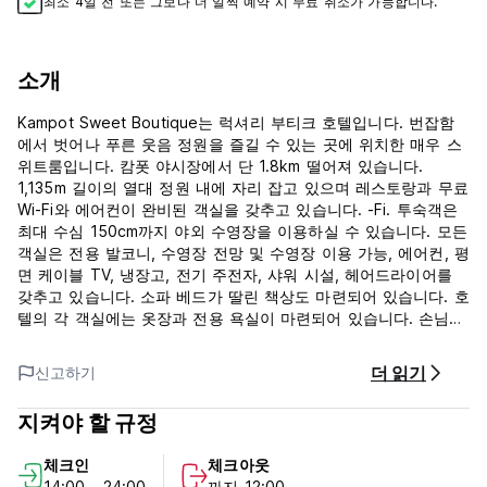
최소 4일 전 또는 그보다 더 일찍 예약 시 무료 취소가 가능합니다.
소개
Kampot Sweet Boutique는 럭셔리 부티크 호텔입니다. 번잡함
에서 벗어나 푸른 웃음 정원을 즐길 수 있는 곳에 위치한 매우 스
위트룸입니다. 캄폿 야시장에서 단 1.8km 떨어져 있습니다.
1,135m 길이의 열대 정원 내에 자리 잡고 있으며 레스토랑과 무료
Wi-Fi와 에어컨이 완비된 객실을 갖추고 있습니다. -Fi. 투숙객은
최대 수심 150cm까지 야외 수영장을 이용하실 수 있습니다. 모든
객실은 전용 발코니, 수영장 전망 및 수영장 이용 가능, 에어컨, 평
면 케이블 TV, 냉장고, 전기 주전자, 샤워 시설, 헤어드라이어를
갖추고 있습니다. 소파 베드가 딸린 책상도 마련되어 있습니다. 호
텔의 각 객실에는 옷장과 전용 욕실이 마련되어 있습니다. 손님들
이 편안함을 느끼실 수 있도록 모든 노력을 다하고 있습니다. 이
를 위해 본 숙소는 최고의 서비스와 편의 시설을 제공합니다. 본
더 읽기
신고하기
숙소에는 Wi-Fi (무료/전 객실), 24시간 경비 서비스, 일일 청소
서비스,
지켜야 할 규정
정원에 위치한 Sweet Restaurant에서는 크메르 요리, 아시아 요
리, 서양 요리 및 바비큐 요리도 제공합니다. 바, 전용 옥상 바 또
체크인
체크아웃
는 야외 수영장에서 다양한 맥주, 칵테일, 와인을 즐기실 수 있습
14:00 - 24:00
까지 12:00