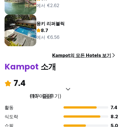
에서 €2.62
몽키 리퍼블릭
8.7
에서 €6.56
Kampot의 모든 Hotels 보기
Kampot
소개
7.4
매우 좋음
(10 이용후기)
활동
7.4
식도락
8.2
쇼핑
5.0