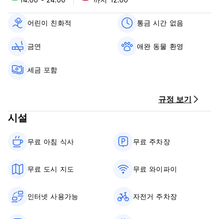
니다.
어린이 친화적
통금 시간 없음
이용약관
금연
애완 동물 환영
취소 정책: 도착 3일 전. 늦게 취소하거나 노쇼(No Show)하는 경
우 숙박 첫날 밤 요금이 청구됩니다.
세금 포함
체크인 시간은 14:00~23:00입니다.
12:00 이전에 체크아웃하세요.
24시간 리셉션.
규정 보기
도착 시 현금, 신용카드로 결제하세요.
세금이 포함되어 있습니다.
시설
아침 식사가 포함되어 있습니다.
통금 없음.
애완 동물 친화적입니다.
무료 아침 식사‎
무료 주차장
개인실을 예약하고 보호자와 함께 있는 경우에만 어린이 친화적
입니다.
지정된 장소 외에는 금연입니다.
무료 도시 지도
무료 와이파이
예약기록이 없는 주민은 제공된 등록카드에 예약사항을 기재하시
인터넷 사용가능
자전거 주차장
기 바랍니다.
예약 기록이 있거나 없는 거주자는 체크인 절차 확인 및 완료를
위해 도착 시 여권을 제시해야 합니다.