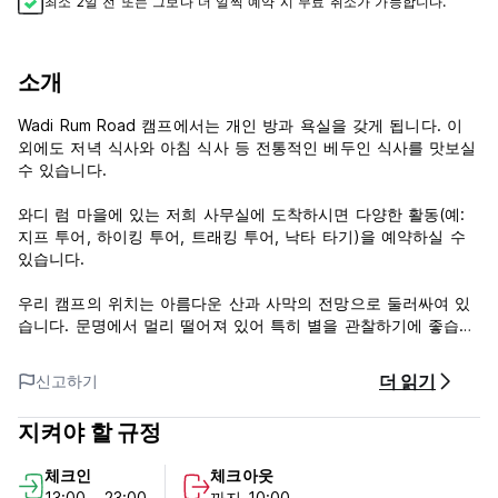
최소 2일 전 또는 그보다 더 일찍 예약 시 무료 취소가 가능합니다.
소개
Wadi Rum Road 캠프에서는 개인 방과 욕실을 갖게 됩니다. 이
외에도 저녁 식사와 아침 식사 등 전통적인 베두인 식사를 맛보실
수 있습니다.
와디 럼 마을에 있는 저희 사무실에 도착하시면 다양한 활동(예:
지프 투어, 하이킹 투어, 트래킹 투어, 낙타 타기)을 예약하실 수
있습니다.
우리 캠프의 위치는 아름다운 산과 사막의 전망으로 둘러싸여 있
습니다. 문명에서 멀리 떨어져 있어 특히 별을 관찰하기에 좋습니
다.
더 읽기
신고하기
와디 럼 로드 - 이용 약관:
지켜야 할 규정
취소 정책: 도착 1일 전. 늦게 취소하거나 노쇼(No Show)하는 경
우 숙박 첫날 밤 요금이 청구됩니다.
체크인
체크아웃
13:00 - 23:00
까지 10:00