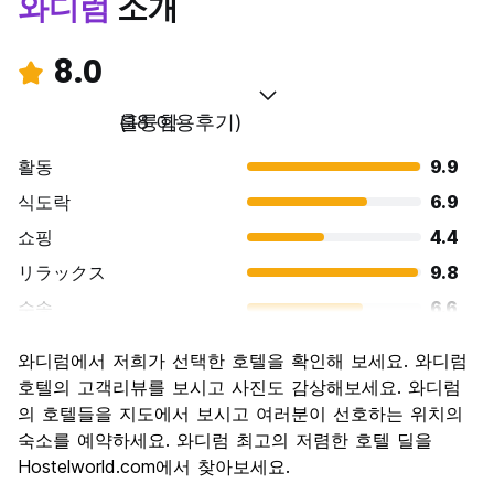
와디럼
소개
8.0
훌륭함
(18 이용후기)
활동
9.9
식도락
6.9
쇼핑
4.4
リラックス
9.8
수송
6.6
경치
10.0
와디럼에서 저희가 선택한 호텔을 확인해 보세요. 와디럼
문화
9.4
호텔의 고객리뷰를 보시고 사진도 감상해보세요. 와디럼
나이트 라이프
의 호텔들을 지도에서 보시고 여러분이 선호하는 위치의
5.3
숙소를 예약하세요. 와디럼 최고의 저렴한 호텔 딜을
가격 대비 만족도
9.7
Hostelworld.com에서 찾아보세요.