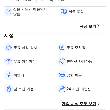
체크인 시간은 13:00~24:00입니다.
10시 이전에 체크아웃하세요.
신용 카드가 허용되지
세금 포함
않음
도착 시 현금으로만 결제하실 수 있습니다.
세금 포함
규정 보기
아침 식사가 포함되어 있습니다.
시설
일반적인:
24시간 리셉션.
무료 아침 식사‎
무료 주차장
예약 확인서를 받으신 후 문자를 보내주시면 픽업 장소를 알려드
리겠습니다.
무료 와이파이
인터넷 사용가능
픽업은 항상 와디 럼 마을(방문자 센터에서 5km)에서 이루어집니
다. 자동차로 오지 않으실 경우, 방문자 센터에서 픽업해 드릴 수
어뎁터
공항 이동
도 있습니다.
(Auto-translated from original language)
짐 보관 가능
24 시간 리셉션
개의 시설 모두 보기