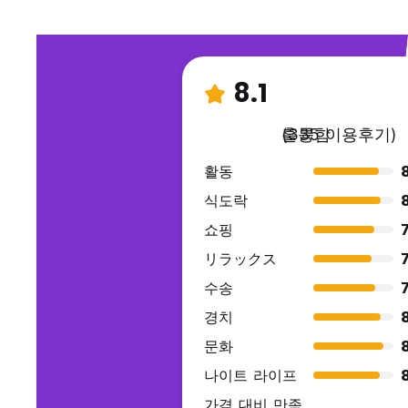
8.1
훌륭함
(335 이용후기)
활동
식도락
쇼핑
7
リラックス
7
수송
7
경치
문화
나이트 라이프
가격 대비 만족