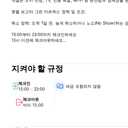
객실은 도시 전망, TV, 전용 욕실, Wi-Fi 등 편안함과 경제성
호텔 보고타 그란 마르케스 정책 및 조건:
취소 정책: 도착 1일 전. 늦게 취소하거나 노쇼(No Show)하는
15:00부터 23:00까지 체크인하세요
13시 이전에 체크아웃하세요
도착 시 현금, 신용카드, 직불카드로 결제
세금은 포함되지 않습니다(내국인의 경우 19%).
아침 식사는 포함되어 있지 않습니다
지켜야 할 규정
일반적인:
24시간 리셉션.
체크인
미성년자는 부모와 동반
세금 포함되지 않음
15:00 - 23:00
애완 동물은 허용됩니다 (Auto-translated from original langua
체크아웃
까지 15:00