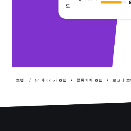
도
호텔
남 아메리카 호텔
콜롬비아 호텔
보고타 호