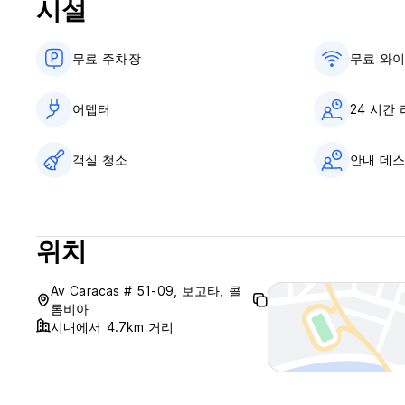
시설
무료 주차장
무료 와
어뎁터
24 시간
객실 청소
안내 데스
위치
Av Caracas # 51-09, 보고타, 콜
롬비아
시내에서 4.7km 거리