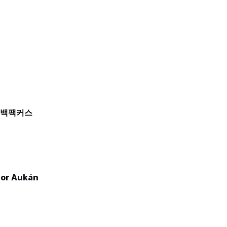
 백팩커스
dor Aukán