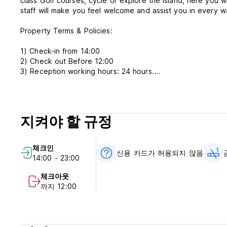
class Golf courses, cycle or explore the island, here you wi
staff will make you feel welcome and assist you in every w
Property Terms & Policies:
1) Check-in from 14:00
2) Check out Before 12:00
3) Reception working hours: 24 hours.
4) Payment on Arrival: Cash and credit card
5) Cancellation or amendment must be made 3 days before
6) Breakfast is not included.
7) NO smoking in Room, but have a smoking area.
지켜야 할 규정
체크인
신용 카드가 허용되지 않음
14:00 - 23:00
체크아웃
까지 12:00