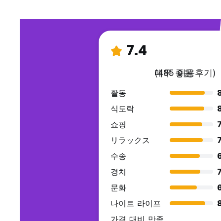
7.4
매우 좋음
(485 이용후기)
활동
8
식도락
쇼핑
7
リラックス
7
수송
경치
7
문화
나이트 라이프
가격 대비 만족