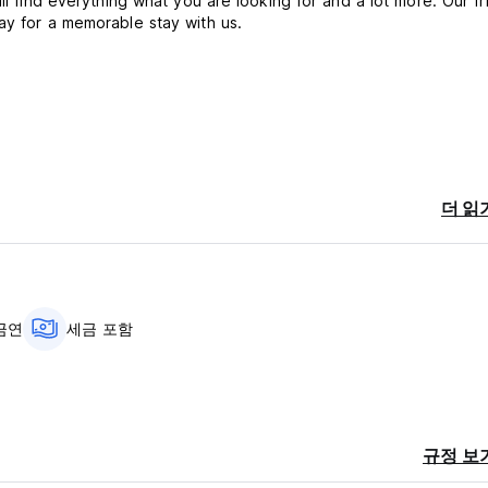
ll find everything what you are looking for and a lot more. Our fr
ay for a memorable stay with us.
 arrival.
더 읽
금연
세금 포함
규정 보