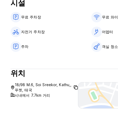
시설
무료 주차장
무료 와
자전거 주차장
어뎁터
주차
객실 청
위치
18/98 M.6, Soi Sreekor, Kathu,,
푸켓, 태국
시내에서 7.7km 거리