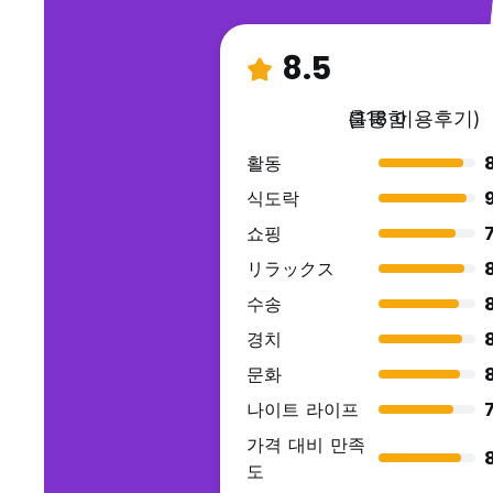
8.5
훌륭함
(118 이용후기)
활동
식도락
9
쇼핑
7
リラックス
수송
경치
문화
나이트 라이프
7
가격 대비 만족
도