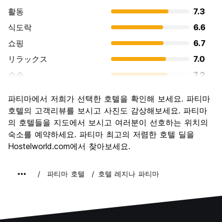
활동
7.3
식도락
6.6
쇼핑
6.7
リラックス
7.0
수송
7.2
경치
8.0
파티마에서 저희가 선택한 호텔을 확인해 보세요. 파티마
문화
8.1
호텔의 고객리뷰를 보시고 사진도 감상해보세요. 파티마
나이트 라이프
의 호텔들을 지도에서 보시고 여러분이 선호하는 위치의
4.9
숙소를 예약하세요. 파티마 최고의 저렴한 호텔 딜을
가격 대비 만족도
6.9
Hostelworld.com에서 찾아보세요.
파티마 호텔
호텔 레지나 파티마