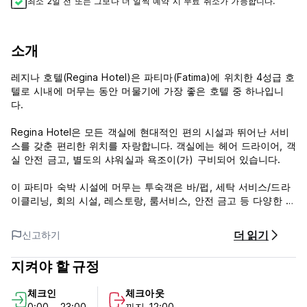
최소 2일 전 또는 그보다 더 일찍 예약 시 무료 취소가 가능합니다.
소개
레지나 호텔(Regina Hotel)은 파티마(Fatima)에 위치한 4성급 호
텔로 시내에 머무는 동안 머물기에 가장 좋은 호텔 중 하나입니
다.
Regina Hotel은 모든 객실에 현대적인 편의 시설과 뛰어난 서비
스를 갖춘 편리한 위치를 자랑합니다. 객실에는 헤어 드라이어, 객
실 안전 금고, 별도의 샤워실과 욕조이(가) 구비되어 있습니다.
이 파티마 숙박 시설에 머무는 투숙객은 바/펍, 세탁 서비스/드라
이클리닝, 회의 시설, 레스토랑, 룸서비스, 안전 금고 등 다양한 호
텔 시설을 이용할 수 있습니다. 이 호텔은 파티마의 현대적인 편
안함과 전통적인 요소가 결합되어 독특한 숙박 시설을 제공하는
더 읽기
신고하기
것이 특징입니다.
지켜야 할 규정
체크인: 오후 12시부터
체크아웃:오후 12시 이전
체크인
체크아웃
취소 정책:48시간 (Auto-translated from original language)
0:00 - 23:00
까지 12:00