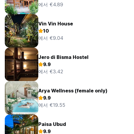
에서 €4.89
Vin Vin House
10
에서 €9.04
Jero di Bisma Hostel
9.9
에서 €3.42
Arya Wellness (female only)
9.9
에서 €19.55
Paisa Ubud
9.9