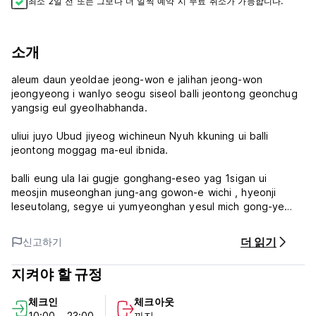
최소 2일 전 또는 그보다 더 일찍 예약 시 무료 취소가 가능합니다.
소개
aleum daun yeoldae jeong-won e jalihan jeong-won
jeongyeong i wanlyo seogu siseol balli jeontong geonchug
yangsig eul gyeolhabhanda.
uliui juyo Ubud jiyeog wichineun Nyuh kkuning ui balli
jeontong moggag ma-eul ibnida.
balli eung ula lai gugje gonghang-eseo yag 1sigan ui
meosjin museonghan jung-ang gowon-e wichi , hyeonji
leseutolang, segye ui yumyeonghan yesul mich gong-ye
balli ui sudo jali jabgo issseubnida .
더 읽기
신고하기
maelyeoggwa balli hwandaeui ttatteusham , hoseuteu ssi
naega mandeun yani mich geuui jeongjung han jig-won-eun
지켜야 할 규정
gaein majchum seobiseu leul sesimhan jegonghabnida.
체크인
체크아웃
balo namjjog Nyuh kkuning gadeun byu kotiji ui
10:00 - 23:00
까지