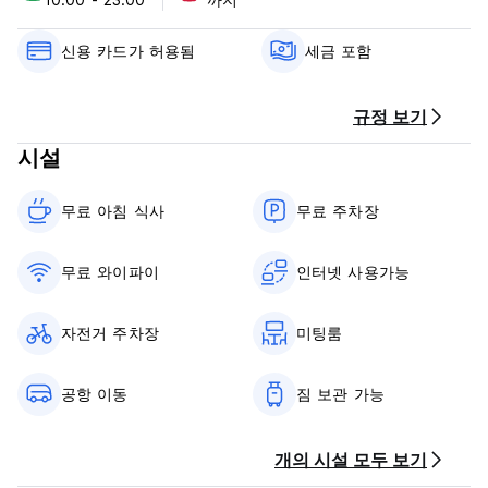
maehogjeog-in ma-eul-e wonsung-i sup seong-yeog e
uihae beopeoling hyeonji ui johwawa pyeonghwaui
cheongug ibnida.
신용 카드가 허용됨
세금 포함
uahan jeong-wongwa sangkwaehan ' beullu mang-go '
suyeongjang-ui jib eulo yelihage non-eul , banjjag-i
규정 보기
dulleossain i jayeon , aleumdaumgwa pyeong-on eseo jasin-
시설
eul mol-ib hal su-issneun wanbyeoghan seoljeong-ibnida.
balli jeontong , munhwa , sigmul gungwa dongmul gun i
무료 아침 식사‎
무료 주차장
pungbuhada . meosjin chugjewa dachaeloun haengsa
무료 와이파이
인터넷 사용가능
자전거 주차장
미팅룸
공항 이동
짐 보관 가능
개의 시설 모두 보기