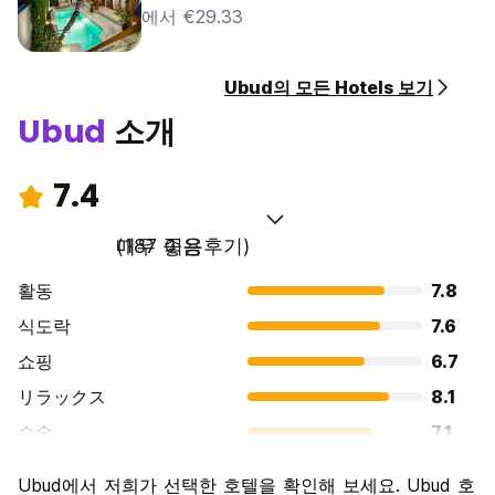
에서 €29.33
Ubud의 모든 Hotels 보기
Ubud
소개
7.4
매우 좋음
(187 이용후기)
활동
7.8
식도락
7.6
쇼핑
6.7
リラックス
8.1
수송
7.1
경치
7.1
Ubud에서 저희가 선택한 호텔을 확인해 보세요. Ubud 호