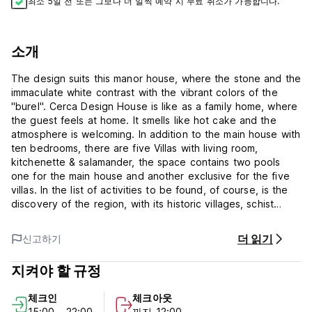
최소 5일 전 또는 그보다 더 일찍 예약 시 무료 취소가 가능합니다.
소개
The design suits this manor house, where the stone and the
immaculate white contrast with the vibrant colors of the
"burel". Cerca Design House is like as a family home, where
the guest feels at home. It smells like hot cake and the
atmosphere is welcoming. In addition to the main house with
ten bedrooms, there are five Villas with living room,
kitchenette & salamander, the space contains two pools
one for the main house and another exclusive for the five
villas. In the list of activities to be found, of course, is the
discovery of the region, with its historic villages, schist
villages, the historical cultural Judeo-Christian heritage,
walking tours or the Serra da Estrela that can be seen in
더 읽기
신고하기
the background.
Cerca Design House Policies and Conditions:
지켜야 할 규정
Check in from 15:00 to 22:00
체크인
체크아웃
Check out before 12:00
15:00 - 22:00
까지 12:00