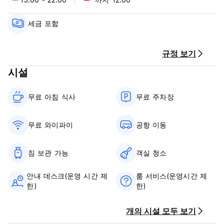
Cancellation policy: 96 hours before arrival.
Pre-Payment by credit cards, debit cards.
세금 포함
Taxes included.
규정 보기
Breakfast included.
시설
General:
No curfew.
무료 아침 식사‎
무료 주차장
Pet friendly only in villas and with a cost of 25€/pet/night
(prior contact is mandatory)
Gay-Friendly
무료 와이파이
공항 이동
Child friendly.
Non smoking.
Children up to 4 years old stays free of charge in a child's
짐 보관 가능
객실 청소
cot/crib
Children from 5 to 8 years stays free of charge in an extra
안내 데스크(운영 시간 제
룸 서비스(운영시간 제
bed
한)
한)
One child from 9 to 16 years is charged EUR 40 per person
per night in an extra bed.
개의 시설 모두 보기
No extra bed for adults.