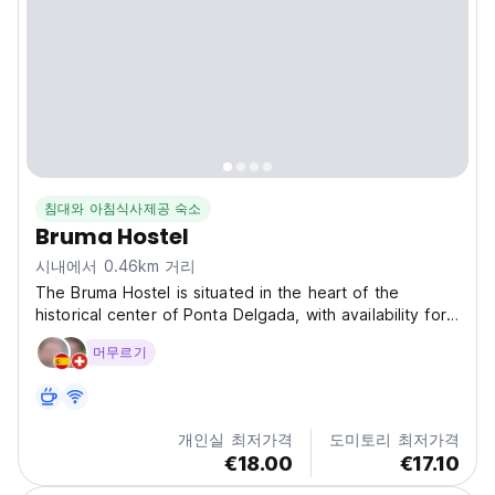
침대와 아침식사제공 숙소
Bruma Hostel
시내에서 0.46km 거리
The Bruma Hostel is situated in the heart of the
historical center of Ponta Delgada, with availability for
up to 16 guests, mixed dormitories, and single rooms
머무르기
or 2 persons. 3 twin bedrooms, 2 of them with balcony,
no private bathroom. 1 dormitory with 4...
개인실 최저가격
도미토리 최저가격
€18.00
€17.10