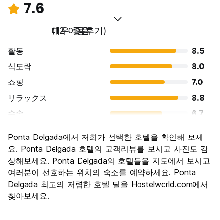
7.6
매우 좋음
(12 이용후기)
활동
8.5
식도락
8.0
쇼핑
7.0
リラックス
8.8
수송
6.7
경치
7.5
Ponta Delgada에서 저희가 선택한 호텔을 확인해 보세
문화
7.3
요. Ponta Delgada 호텔의 고객리뷰를 보시고 사진도 감
나이트 라이프
상해보세요. Ponta Delgada의 호텔들을 지도에서 보시고
6.2
여러분이 선호하는 위치의 숙소를 예약하세요. Ponta
가격 대비 만족도
8.3
Delgada 최고의 저렴한 호텔 딜을 Hostelworld.com에서
찾아보세요.