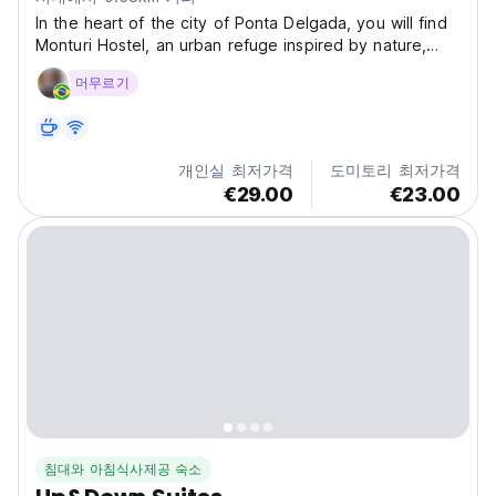
In the heart of the city of Ponta Delgada, you will find
Monturi Hostel, an urban refuge inspired by nature,
created and designed by a family company. With a
머무르기
total of 9 rooms, each space was designed to provide
comfort and privacy. Private rooms, complete...
개인실 최저가격
도미토리 최저가격
€29.00
€23.00
침대와 아침식사제공 숙소