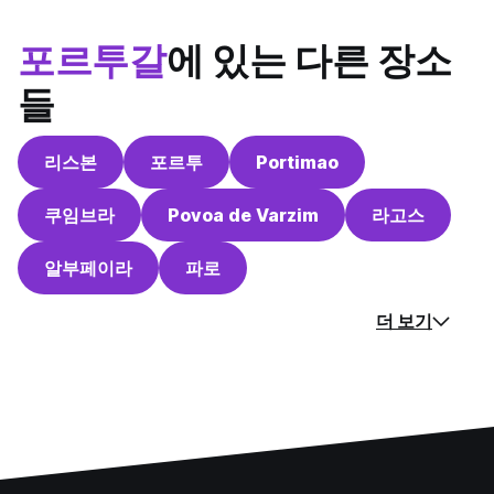
포르투갈
에 있는 다른 장소
들
리스본
포르투
Portimao
쿠임브라
Povoa de Varzim
라고스
알부페이라
파로
더 보기