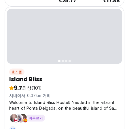
€25.77
€17.88
호스텔
Island Bliss
9.7
최상
(101)
시내에서 0.37km 거리
Welcome to Island Bliss Hostel! Nestled in the vibrant
heart of Ponta Delgada, on the beautiful island of Sao
Miguel, Island Bliss Hostel is the perfect destination for
머무르기
travelers seeking a delightful and unforgettable stay in
the Azores. Inviting Atmosphere...