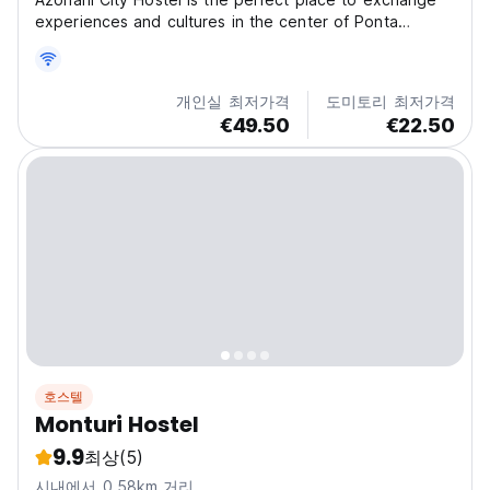
experiences and cultures in the center of Ponta
Delgada. This tourist development was born out of the
restoration of a typical Azorean house and has two
living rooms for sharing knowledge and a fully
개인실 최저가격
도미토리 최저가격
equipped...
€49.50
€22.50
호스텔
Monturi Hostel
9.9
최상
(5)
시내에서 0.58km 거리