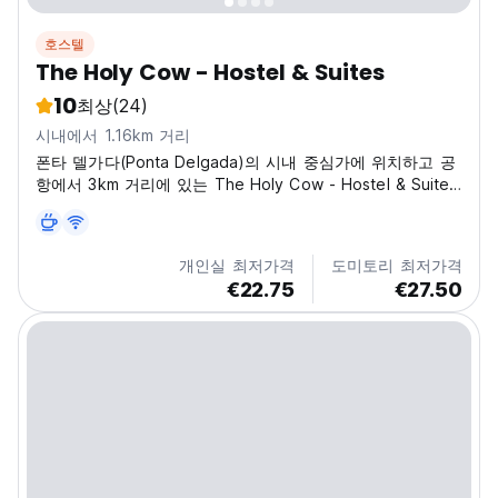
호스텔
The Holy Cow - Hostel & Suites
10
최상
(24)
시내에서 1.16km 거리
폰타 델가다(Ponta Delgada)의 시내 중심가에 위치하고 공
항에서 3km 거리에 있는 The Holy Cow - Hostel & Suites
는 새롭게 개조된 건물에 위치하고 있으며 전용 욕실과 에어
컨을 갖춘 밝고 넓으며 깨끗한 더블룸 및 쿼드러플룸을 갖추
고 있습니다. 전용 욕실과 천장 선풍기를 갖춘 6개의 침대를
개인실 최저가격
도미토리 최저가격
갖춘 기숙사 2개가 있습니다. 완비된 주방, 식사 공간, TV룸
€22.75
€27.50
이 있으며, 2층에는 베란다가 딸린 라운지 공간이 있고, 1층
에는 작은...