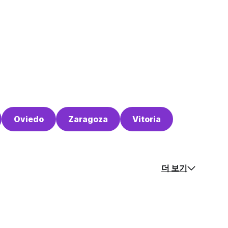
Oviedo
Zaragoza
Vitoria
더 보기