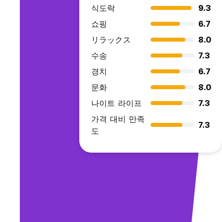
식도락
9.3
쇼핑
6.7
リラックス
8.0
수송
7.3
경치
6.7
문화
8.0
나이트 라이프
7.3
가격 대비 만족
7.3
도