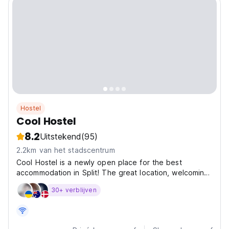
Hostel
Cool Hostel
8.2
Uitstekend
(95)
2.2km van het stadscentrum
Cool Hostel is a newly open place for the best
accommodation in Split! The great location, welcoming
staff, and modern design with communal spaces are
30+ verblijven
perfect for connecting with other travelers, sharing
stories and experiences, and making new friends
from...