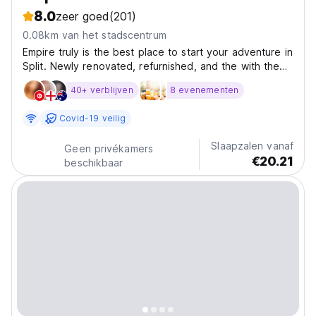
8.0
zeer goed
(201)
0.08km van het stadscentrum
Empire truly is the best place to start your adventure in
Split. Newly renovated, refurnished, and the with the
absolute best location in the entire city of Split. With
40+ verblijven
8 evenementen
this location, you are only seconds, and we literally
mean seconds, away from the best...
Covid-19 veilig
Slaapzalen vanaf
Geen privékamers
€20.21
beschikbaar