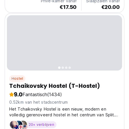
Privé-kamer vanaf
Slaapzalen vanaf
€17.50
€20.00
Hostel
Tchaikovsky Hostel (T-Hostel)
9.0
Fantastisch
(1434)
0.52km van het stadscentrum
Het Tchaikovsky Hostel is een nieuw, modern en
volledig gerenoveerd hostel in het centrum van Split.
Met 20 bedden bieden wij een aangename sfeer in
20+ verblijven
een comfortabele omgeving met vriendelijk personeel.