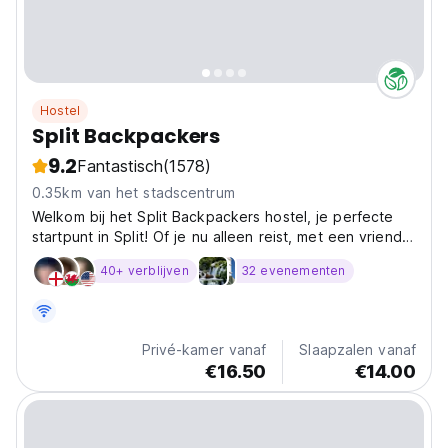
Hostel
Split Backpackers
9.2
Fantastisch
(1578)
0.35km van het stadscentrum
Welkom bij het Split Backpackers hostel, je perfecte
startpunt in Split! Of je nu alleen reist, met een vriend
of in een groep, als je optimaal van Split wilt genieten,
40+ verblijven
32 evenementen
dan is Split Backpackers de plek voor jou. CENTRAAL
GELEGEN, 5 minuten lopen van het Bacvice-STRAND...
Privé-kamer vanaf
Slaapzalen vanaf
€16.50
€14.00