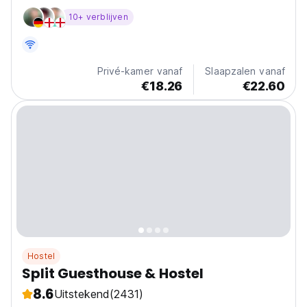
ligt recht voor de deur, op slechts een steenworp
10+ verblijven
afstand. INCLUSIEF ONTBIJT
Privé-kamer vanaf
Slaapzalen vanaf
€18.26
€22.60
Hostel
Split Guesthouse & Hostel
8.6
Uitstekend
(2431)