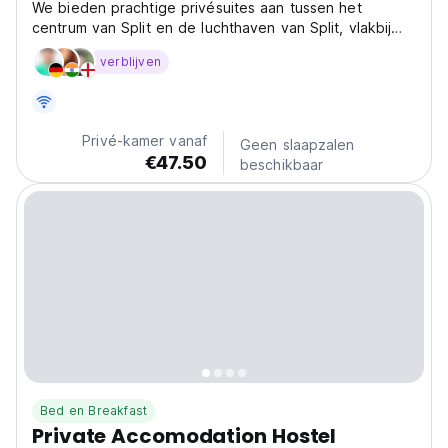
We bieden prachtige privésuites aan tussen het
centrum van Split en de luchthaven van Split, vlakbij
het oude paleis Vitturi en in een gebied omringd door
verblijven
vele historische monumenten.
Privé-kamer vanaf
Geen slaapzalen
€47.50
beschikbaar
Bed en Breakfast
Private Accomodation Hostel