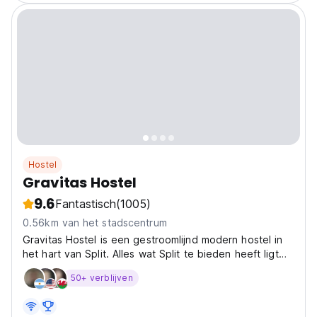
Hostel
Gravitas Hostel
9.6
Fantastisch
(1005)
0.56km van het stadscentrum
Gravitas Hostel is een gestroomlijnd modern hostel in
het hart van Split. Alles wat Split te bieden heeft ligt
vlak naast de deur, inclusief de door UNESCO
50+ verblijven
beschermde Werelderfgoedzone. Ons personeel
bestaat uit ervaren lokale mensen die u helpen met
alles...