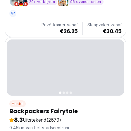
20+ verblijven
96 evenementen
Privé-kamer vanaf
Slaapzalen vanaf
€26.25
€30.45
Hostel
Backpackers Fairytale
8.3
Uitstekend
(2679)
0.45km van het stadscentrum