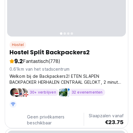
Hostel
Hostel Split Backpackers2
9.2
Fantastisch
(778)
0.61km van het stadscentrum
Welkom bij de Backpackers2! ETEN SLAPEN
BACKPACKER HERHALEN CENTRAAL GELOKT, 2 minuten
lopen van de BE
30+ verblijven
32 evenementen
Slaapzalen vanaf
Geen privékamers
€23.75
beschikbaar