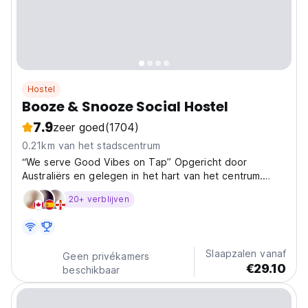
Hostel
Booze & Snooze Social Hostel
7.9
zeer goed
(1704)
0.21km van het stadscentrum
“We serve Good Vibes on Tap” Opgericht door
Australiërs en gelegen in het hart van het centrum.
Split hostel organiseert dagelijkse gratis unieke sociale
20+ verblijven
evenementen, zoals strand uitjes, groepsdiners, en
georganiseerde avondjes uit. Vanaf het moment dat...
Slaapzalen vanaf
Geen privékamers
€29.10
beschikbaar