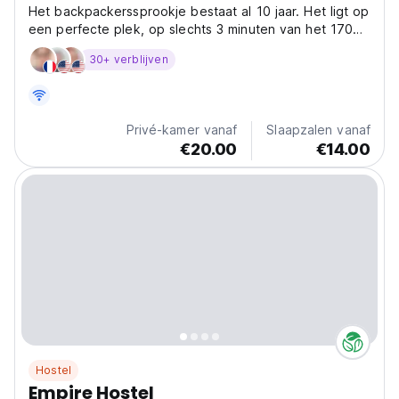
Het backpackerssprookje bestaat al 10 jaar. Het ligt op
een perfecte plek, op slechts 3 minuten van het 1700
jaar oude Dioclation-paleis, vlakbij alle bars en
30+ verblijven
restaurants, maar het is nog steeds in een mooie en
rustige buurt. De plaats is schoon en kleurrijk...
Privé-kamer vanaf
Slaapzalen vanaf
€20.00
€14.00
Hostel
Empire Hostel