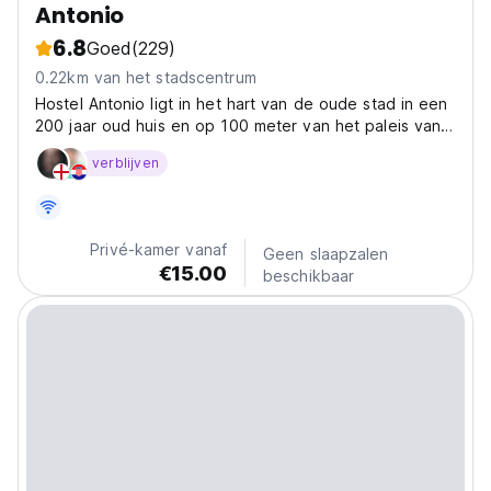
Antonio
6.8
Goed
(229)
0.22km van het stadscentrum
Hostel Antonio ligt in het hart van de oude stad in een
200 jaar oud huis en op 100 meter van het paleis van
Diocletianus, een 1700 jaar oud Romeins monument
verblijven
beschermd door UNESCO
Privé-kamer vanaf
Geen slaapzalen
€15.00
beschikbaar