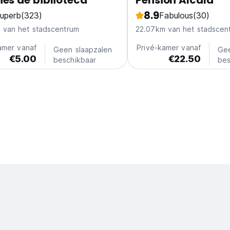
es de biblioteca
Pension Alcala
8.9
uperb
(323)
Fabulous
(30)
 van het stadscentrum
22.07km van het stadscen
amer vanaf
Privé-kamer vanaf
Geen slaapzalen
Gee
€5.00
€22.50
beschikbaar
bes