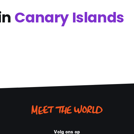
in
Canary Islands
Volg ons op