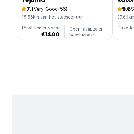
Tejuma
Raton
7.1
9.6
Very Good
(56)
S
15.56km van het stadscentrum
37.86km
Privé-kamer vanaf
Privé-k
Geen slaapzalen
€14.00
beschikbaar