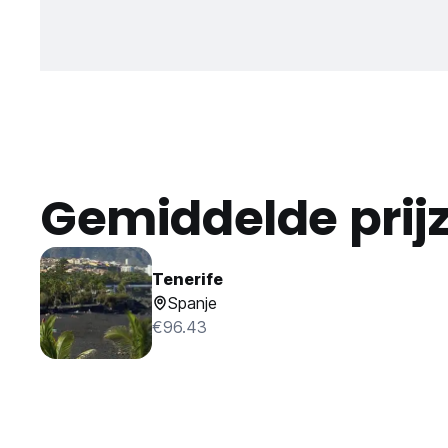
Gemiddelde prij
Tenerife
Spanje
€96.43