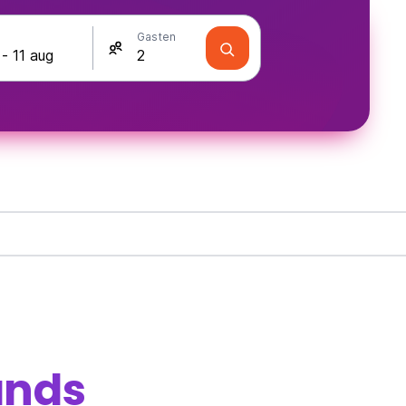
Gasten
ands