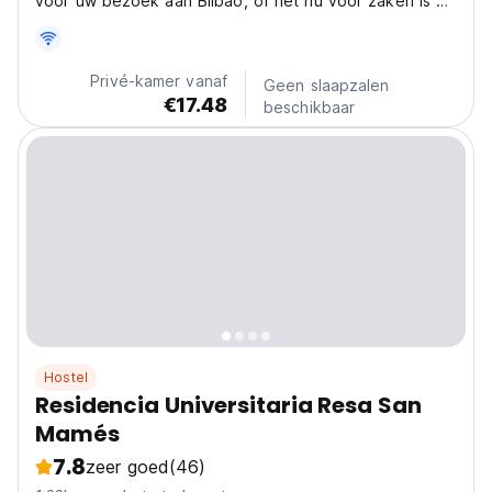
voor uw bezoek aan Bilbao, of het nu voor zaken is of
voor plezier. Geniet van een nieuwe ervaring van
comfort tegen een zeer gereduceerde prijs!!!
Privé-kamer vanaf
Geen slaapzalen
€17.48
beschikbaar
Hostel
Residencia Universitaria Resa San
Mamés
7.8
zeer goed
(46)