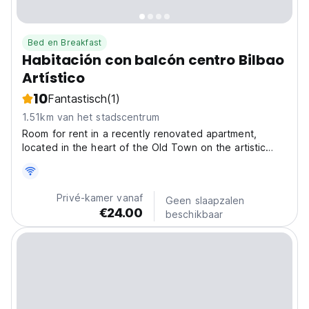
Bed en Breakfast
Habitación con balcón centro Bilbao
Artístico
10
Fantastisch
(1)
1.51km van het stadscentrum
Room for rent in a recently renovated apartment,
located in the heart of the Old Town on the artistic
Iturribide Street. Offers private access to the building,
ensuring a peaceful environment and restful stay just a
few steps from the city center. The room...
Privé-kamer vanaf
Geen slaapzalen
€24.00
beschikbaar