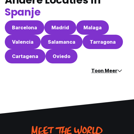
Andere Locaties in
Spanje
Barcelona
Madrid
Malaga
Valencia
Salamanca
Tarragona
Cartagena
Oviedo
Toon Meer