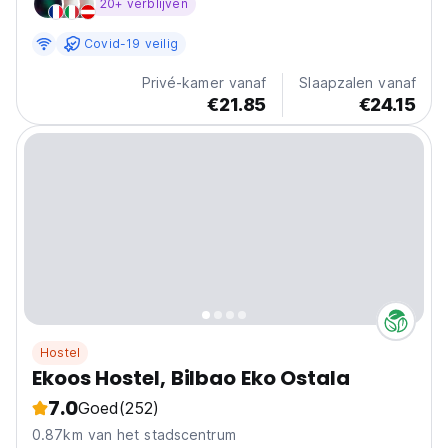
20+ verblijven
adventure with friends or looking for a temporary home
in Bilbao. Here, you’ll find a safe, comfortable...
Covid-19 veilig
Privé-kamer vanaf
Slaapzalen vanaf
€21.85
€24.15
Hostel
Ekoos Hostel, Bilbao Eko Ostala
7.0
Goed
(252)
0.87km van het stadscentrum