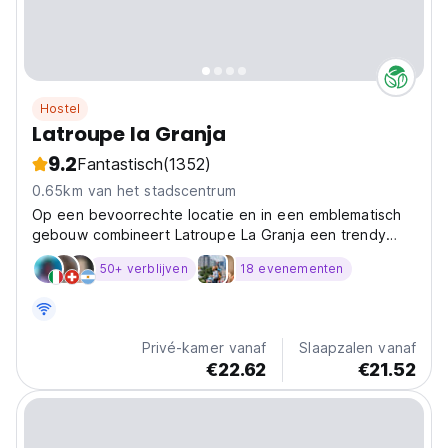
Hostel
Latroupe la Granja
9.2
Fantastisch
(1352)
0.65km van het stadscentrum
Op een bevoorrechte locatie en in een emblematisch
gebouw combineert Latroupe La Granja een trendy
hybride van hoge kwaliteit
50+ verblijven
18 evenementen
Privé-kamer vanaf
Slaapzalen vanaf
€22.62
€21.52