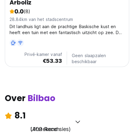
Arboliz
0.0
(8)
28.84km van het stadscentrum
Dit landhuis ligt aan de prachtige Baskische kust en
heeft een tuin met een fantastisch uitzicht op zee. De
kamers in landelijke stijl zijn voorzien van gratis WiFi en
een televisie. De kamers van het door een familie
beheerde Casa Rural Arboliz hebben houten...
Privé-kamer vanaf
Geen slaapzalen
€53.33
beschikbaar
Over
Bilbao
8.1
Uitstekend
(409 Recensies)