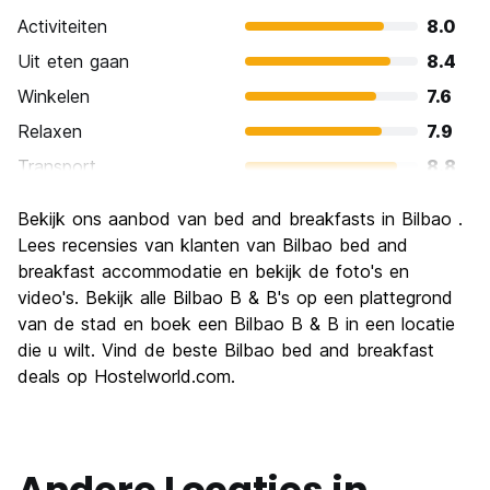
Activiteiten
8.0
Uit eten gaan
8.4
Winkelen
7.6
Relaxen
7.9
Transport
8.8
bezienswaardigheden
8.4
Bekijk ons ​​aanbod van bed and breakfasts in Bilbao .
Cultuur
8.8
Lees recensies van klanten van Bilbao bed and
Uitgaan
breakfast accommodatie en bekijk de foto's en
7.5
video's. Bekijk alle Bilbao B & B's op een plattegrond
Waarde voor uw geld
7.9
van de stad en boek een Bilbao B & B in een locatie
die u wilt. Vind de beste Bilbao bed and breakfast
deals op Hostelworld.com.