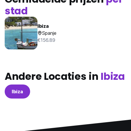
stad
Ibiza
Spanje
€156.89
Andere Locaties in
Ibiza
Ibiza