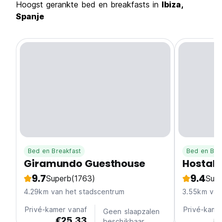
Hoogst gerankte bed en breakfasts in
Ibiza,
Spanje
Bed en Breakfast
Bed en Bre
Giramundo Guesthouse
Hostal 
9.7
9.4
Superb
(1763)
Sup
4.29km van het stadscentrum
3.55km van
Privé-kamer vanaf
Privé-kame
Geen slaapzalen
€25.33
€
beschikbaar