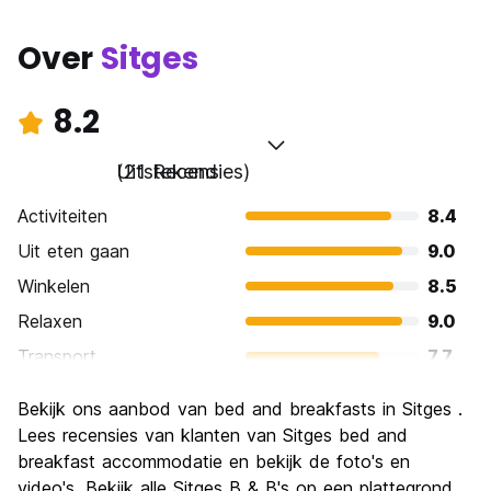
Over
Sitges
8.2
Uitstekend
(21 Recensies)
Activiteiten
8.4
Uit eten gaan
9.0
Winkelen
8.5
Relaxen
9.0
Transport
7.7
bezienswaardigheden
7.0
Bekijk ons ​​aanbod van bed and breakfasts in Sitges .
Cultuur
7.6
Lees recensies van klanten van Sitges bed and
Uitgaan
breakfast accommodatie en bekijk de foto's en
9.2
video's. Bekijk alle Sitges B & B's op een plattegrond