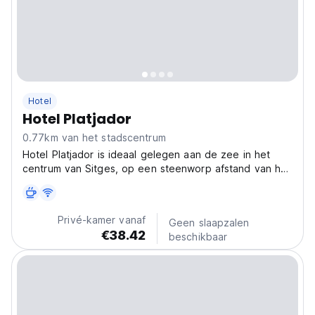
Hotel
Hotel Platjador
0.77km van het stadscentrum
Hotel Platjador is ideaal gelegen aan de zee in het
centrum van Sitges, op een steenworp afstand van het
strand. Het beschikt over gratis WiFi en een bar op het
dak met uitzicht op de Middellandse Zee.
Privé-kamer vanaf
Geen slaapzalen
€38.42
beschikbaar