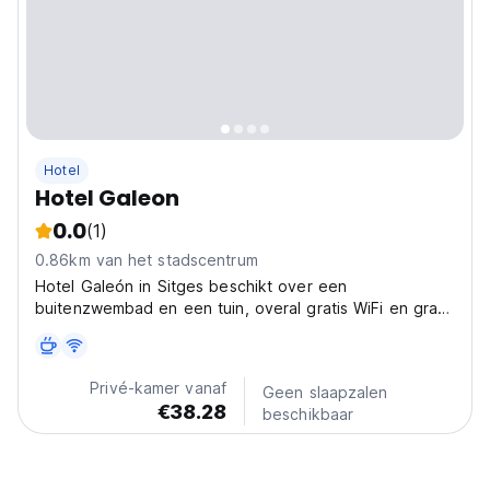
Hotel
Hotel Galeon
0.0
(1)
0.86km van het stadscentrum
Hotel Galeón in Sitges beschikt over een
buitenzwembad en een tuin, overal gratis WiFi en gratis
thee- en koffieservice op de begane grond. Het
uitgebreide ontbijtbuffet bestaat onder meer uit cava.
Privé-kamer vanaf
Geen slaapzalen
€38.28
beschikbaar