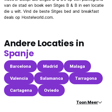
Waarde voor uw geld
7.1
van de stad en boek een Sitges B & B in een locatie
die u wilt. Vind de beste Sitges bed and breakfast
deals op Hostelworld.com.
Andere Locaties in
Spanje
Barcelona
Madrid
Malaga
Valencia
Salamanca
Tarragona
Cartagena
Oviedo
Toon Meer