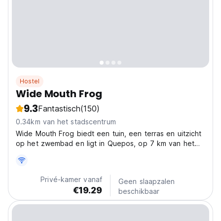
Hostel
Wide Mouth Frog
9.3
Fantastisch
(150)
0.34km van het stadscentrum
Wide Mouth Frog biedt een tuin, een terras en uitzicht
op het zwembad en ligt in Quepos, op 7 km van het
Nationaal Park Manuel Antonio. Tot de faciliteiten van
deze accommodatie behoort een restaurant.
Privé-kamer vanaf
Geen slaapzalen
€19.29
beschikbaar