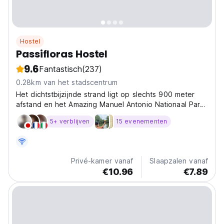
Hostel
Passifloras Hostel
9.6
Fantastisch
(237)
0.28km van het stadscentrum
Het dichtstbijzijnde strand ligt op slechts 900 meter
afstand en het Amazing Manuel Antonio Nationaal Park
ligt op 4,8 km afstand.
5+ verblijven
15 evenementen
Privé-kamer vanaf
Slaapzalen vanaf
€10.96
€7.89