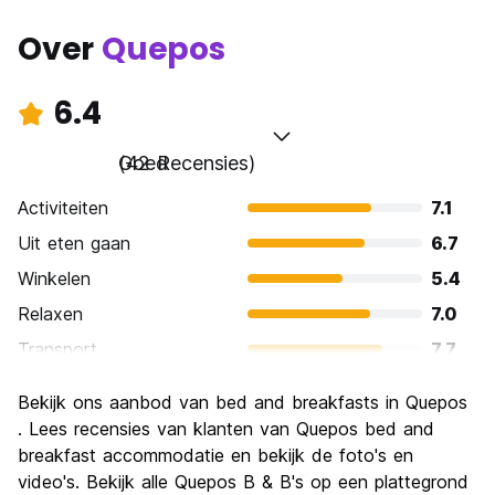
Over
Quepos
6.4
Goed
(42 Recensies)
Activiteiten
7.1
Uit eten gaan
6.7
Winkelen
5.4
Relaxen
7.0
Transport
7.7
bezienswaardigheden
6.3
Bekijk ons ​​aanbod van bed and breakfasts in Quepos
Cultuur
5.2
. Lees recensies van klanten van Quepos bed and
Uitgaan
breakfast accommodatie en bekijk de foto's en
5.3
video's. Bekijk alle Quepos B & B's op een plattegrond
Waarde voor uw geld
6.4