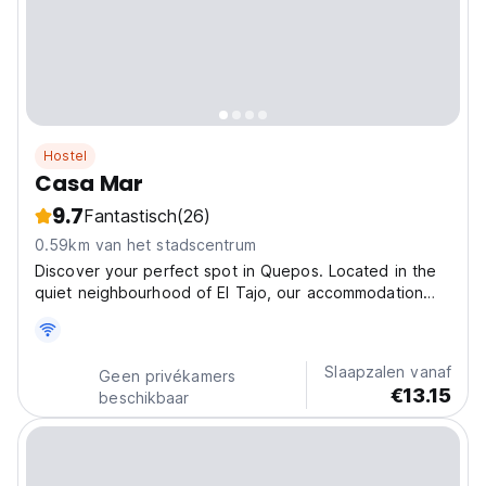
Hostel
Casa Mar
9.7
Fantastisch
(26)
0.59km van het stadscentrum
Discover your perfect spot in Quepos. Located in the
quiet neighbourhood of El Tajo, our accommodation
offers you the ideal combination of comfort, privacy
and proximity to everything you need. We are only a 5
minute walk from the main beach and the centre...
Slaapzalen vanaf
Geen privékamers
€13.15
beschikbaar