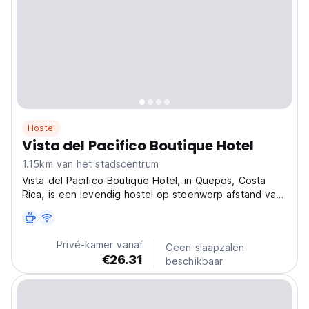
Hostel
Vista del Pacifico Boutique Hotel
1.15km van het stadscentrum
Vista del Pacifico Boutique Hotel, in Quepos, Costa
Rica, is een levendig hostel op steenworp afstand van
Invu Quepos. Een perfect hostel voor ontspanning en
pura vida-avonturen! (Auto-translated from original
language)
Privé-kamer vanaf
Geen slaapzalen
€26.31
beschikbaar