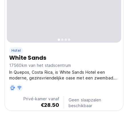
Hotel
White Sands
17560km van het stadscentrum
In Quepos, Costa Rica, is White Sands Hotel een
moderne, gezinsvriendelijke oase met een zwembad.
Ideaal voor ontdekkingsreizigers nabij Nationaal Park
Manuel Antonio, en biedt de ware Pura Vida-ervaring.
(Auto-translated from original language)
Privé-kamer vanaf
Geen slaapzalen
€28.50
beschikbaar