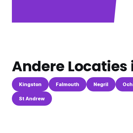
Andere Locaties 
Kingston
Falmouth
Negril
Och
St Andrew