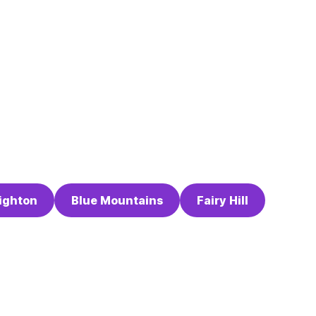
ighton
Blue Mountains
Fairy Hill