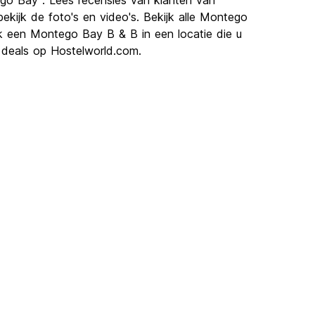
ego Bay . Lees recensies van klanten van
jk de foto's en video's. Bekijk alle Montego
 een Montego Bay B & B in een locatie die u
 deals op Hostelworld.com.