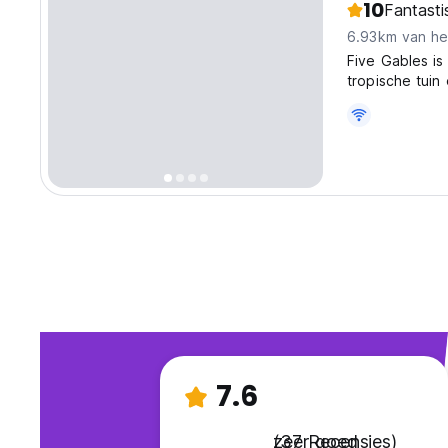
10
Fantasti
6.93km van he
Five Gables is
tropische tuin
7.6
zeer goed
(37 Recensies)