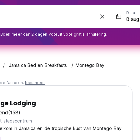
Data
Boek meer dan 2 dagen vooruit voor gratis annulering.
Jamaica Bed en Breakfasts
Montego Bay
ere factoren.
lees meer
dge Lodging
kend
(158)
t stadscentrum
 welkom in Jamaica en de tropische kust van Montego Bay