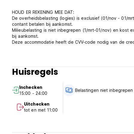
HOUD ER REKENING MEE DAT:
De overheidsbelasting (logies) is exclusief (01/nov - 01/m
contant betalen bij aankomst.
Milieubelasting is niet inbegrepen (1/mrt-01/nov) en kost 
bij aankomst.
Deze accommodatie heeft de CVV-code nodig van de credi
opgeeft, zal de accommodatie uw reservering niet bevesti
Check in:
15:00 - 23:59 uur
Huisregels
Uitchecken:
08:00 - 11:00 uur
Inchecken
De gemeenschappelijke ruimtes van de faciliteit (zwembad, 
Belastingen niet inbegrepen
15:00 - 24:00
zijn alleen in de zomer toegankelijk.
Houd er rekening mee dat het zwembad geopend is van 1 
Uitchecken
ruimtes van de accommodatie (waaronder het zwembad en 
tot en met 11:00
Covid-19 is het zwembad dagelijks geopend van 09:00 tot
Kinderen en extra bedden
In onze kamers is geen extra bed beschikbaar.