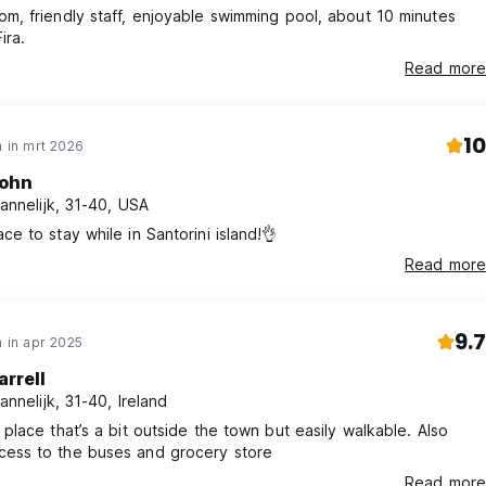
om, friendly staff, enjoyable swimming pool, about 10 minutes
ira.
Read more
10
 in mrt 2026
ohn
annelijk, 31-40, USA
ce to stay while in Santorini island!👌
Read more
9.7
 in apr 2025
arrell
annelijk, 31-40, Ireland
 place that’s a bit outside the town but easily walkable. Also
ess to the buses and grocery store
Read more