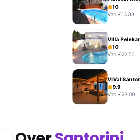
10
Van €13.33
Villa Peleka
10
Van €22.50
ViVa! Santor
9.9
Van €23.00
Over
Santorini