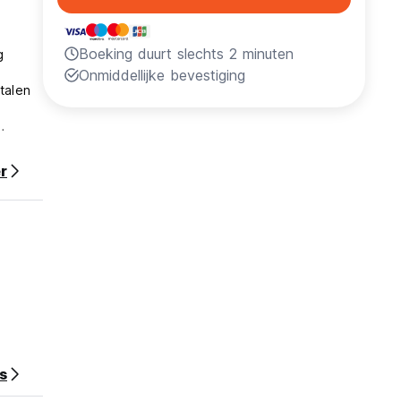
Boeking duurt slechts 2 minuten
g
Onmiddellijke bevestiging
talen
r
are
anwege
s