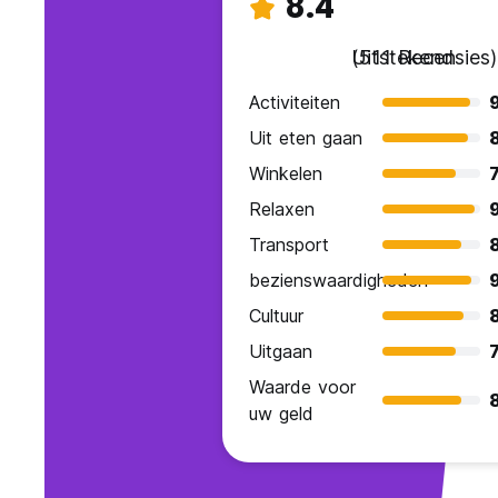
8.4
Uitstekend
(511 Recensies)
Activiteiten
Uit eten gaan
Winkelen
7
Relaxen
Transport
8
bezienswaardigheden
9
Cultuur
Uitgaan
7
Waarde voor
8
uw geld