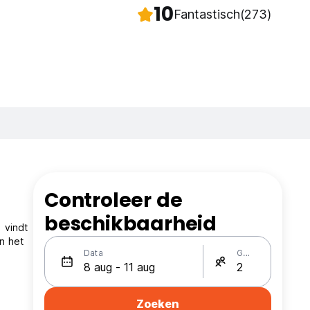
10
Fantastisch
(273)
Controleer de
beschikbaarheid
 vindt
n het
Data
Gasten
Zoeken