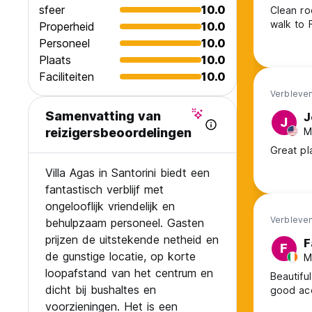
sfeer
10.0
Clean ro
walk to F
Properheid
10.0
Personeel
10.0
Plaats
10.0
Faciliteiten
10.0
Verbleven
Samenvatting van
J
J
M
reizigersbeoordelingen
Great pla
Villa Agas in Santorini biedt een
fantastisch verblijf met
ongelooflijk vriendelijk en
Verbleven
behulpzaam personeel. Gasten
prijzen de uitstekende netheid en
F
F
de gunstige locatie, op korte
M
loopafstand van het centrum en
Beautiful
dicht bij bushaltes en
good acc
voorzieningen. Het is een