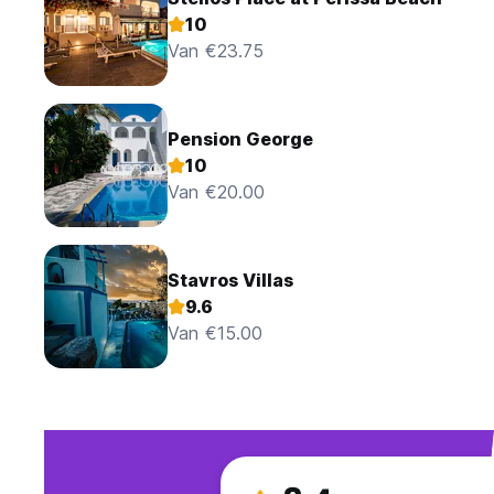
10
Van €23.75
Pension George
10
Van €20.00
Stavros Villas
9.6
Van €15.00