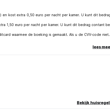
rt) en kost extra 0,50 euro per nacht per kamer. U kunt dit bedra
extra 1,50 euro per nacht per kamer. U kunt dit bedrag contant be
tcard waarmee de boeking is gemaakt. Als u de CVV-code niet
gen!
lees mee
receptie, zitplaatsen)
mei tot en met 31 oktober. Houd er rekening mee dat de openb
de receptie) alleen tijdens de zomermaanden geopend zijn. V
 20:00 uur.
Bekijk huisregel