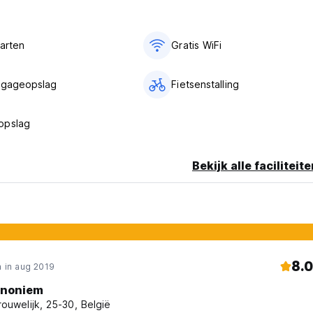
t.
aarten
Gratis WiFi
 Er is geen transfer beschikbaar.
agageopslag
Fietsenstalling
opslag
Bekijk alle faciliteit
age)
8.0
 in aug 2019
noniem
rouwelijk, 25-30, België