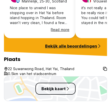
Mannelijk, 25-30, Scotland
Vrouwelijk,
Nice place to unwind I was
it's not really a 
stopping over in Hat Yai before
be really nice if i
island hopping in Thailand. Room
You could tell th
wasn’t very clean, I found a few
stayed in the roo
cockroaches next to my bed. The
not months, dust
Read more
shower floor flooded quickly
the water came 
(maybe the drains are just not big
the sink and show
enough to handle the water load
became clear qui
Bekijk alle beoordelingen
so you have to take a fast
shower). Staff were super lovely
though.
Plaats
22 Suwanwong Road, Hat Yai, Thailand
0.5km van het stadscentrum
Bekijk kaart