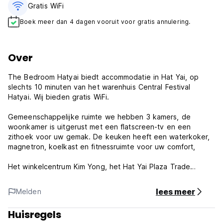
Gratis WiFi
Boek meer dan 4 dagen vooruit voor gratis annulering.
Over
The Bedroom Hatyai biedt accommodatie in Hat Yai, op
slechts 10 minuten van het warenhuis Central Festival
Hatyai. Wij bieden gratis WiFi.
Gemeenschappelijke ruimte we hebben 3 kamers, de
woonkamer is uitgerust met een flatscreen-tv en een
zithoek voor uw gemak. De keuken heeft een waterkoker,
magnetron, koelkast en fitnessruimte voor uw comfort,
Het winkelcentrum Kim Yong, het Hat Yai Plaza Trade
Centre ligt op 1 km van The Bedroom Hatyai, en de
internationale luchthaven van Hat Yai op 13 km.
lees meer
Melden
The Bedroom Hatyai is een geweldige keuze voor reizigers
Huisregels
die geïnteresseerd zijn in vriendelijke mensen, street food