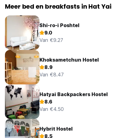
Meer bed en breakfasts in Hat Yai
Shi-ro-i Poshtel
9.0
Van €9.27
Khoksametchun Hostel
8.9
Van €8.47
Hatyai Backpackers Hostel
8.6
Van €4.50
Hybrit Hostel
8.5