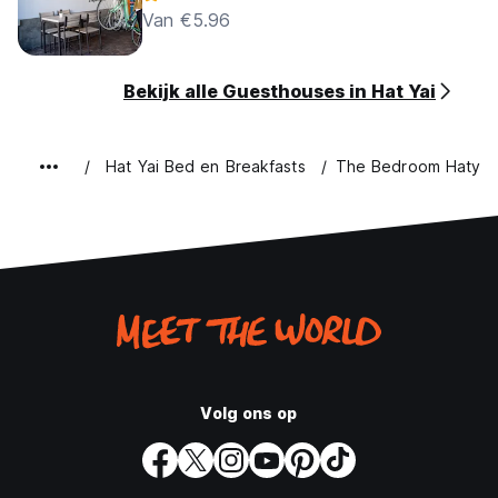
Van €5.96
Bekijk alle Guesthouses in Hat Yai
Hat Yai Bed en Breakfasts
The Bedroom Hatyai
Volg ons op