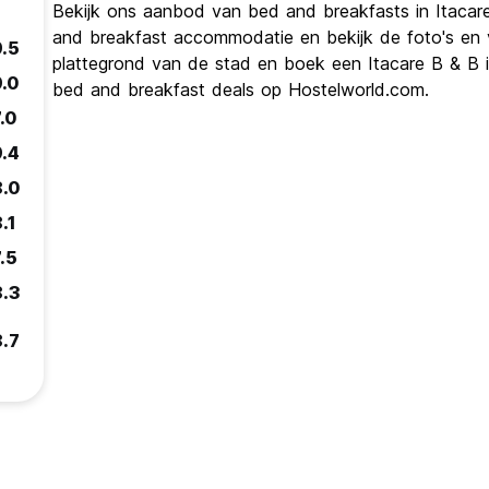
Bekijk ons ​​aanbod van bed and breakfasts in Itacar
and breakfast accommodatie en bekijk de foto's en vi
9.5
plattegrond van de stad en boek een Itacare B & B in
9.0
bed and breakfast deals op Hostelworld.com.
.0
9.4
8.0
.1
.5
8.3
8.7