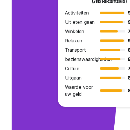
Uitstekend
(41 Recensies)
Activiteiten
Uit eten gaan
Winkelen
7
Relaxen
Transport
bezienswaardigheden
8
Cultuur
7
Uitgaan
Waarde voor
uw geld