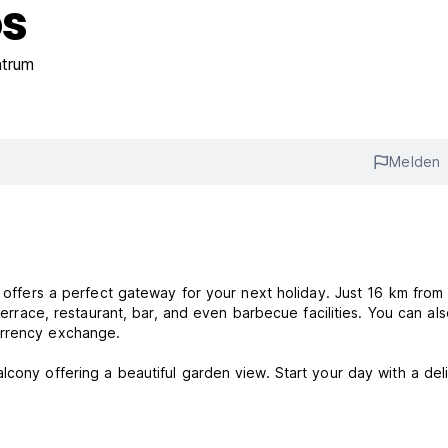
os
ntrum
Melden
s offers a perfect gateway for your next holiday. Just 16 km from
 terrace, restaurant, bar, and even barbecue facilities. You can al
urrency exchange.
cony offering a beautiful garden view. Start your day with a del