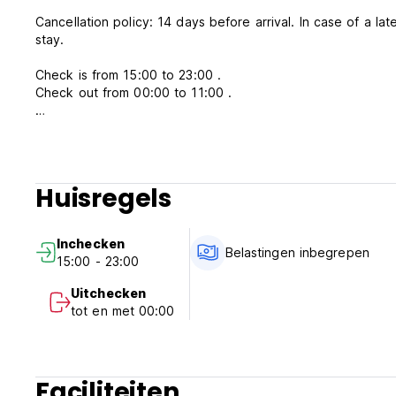
Cancellation policy: 14 days before arrival. In case of a la
stay.
Check is from 15:00 to 23:00 .
Check out from 00:00 to 11:00 .
Payment upon arrival by cash, debit cards (3% service fee)
Taxes included.
Breakfast not included - 20 BRL per person per day for th
Huisregels
General:
Reception: from 07:00 to 21:00
No curfew.
Inchecken
Belastingen inbegrepen
15:00 - 23:00
Uitchecken
tot en met 00:00
Faciliteiten