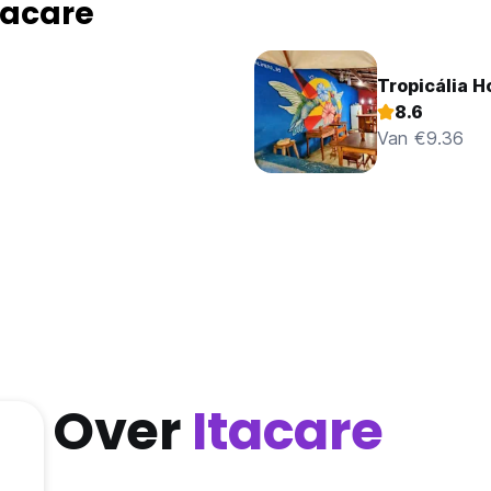
tacare
Tropicália H
8.6
Van €9.36
Over
Itacare