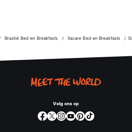
Brazilië Bed en Breakfasts
Itacare Bed en Breakfasts
S
Volg ons op