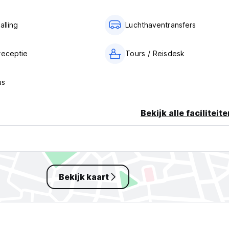
alling
Luchthaventransfers
receptie
Tours / Reisdesk
us
Bekijk alle faciliteit
Bekijk kaart