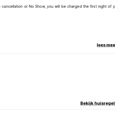
te cancellation or No Show, you will be charged the first night of 
, Bank transfers and Pix.
lees mee
e complete breakfast.
Bekijk huisregel