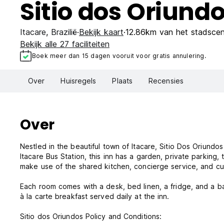
Sitio dos Oriund
Itacare
,
Brazilië
Bekijk kaart
12.86km van het stadsce
Bekijk alle 27 faciliteiten
Boek meer dan 15 dagen vooruit voor gratis annulering.
Over
Huisregels
Plaats
Recensies
Over
Nestled in the beautiful town of Itacare, Sitio Dos Oriundo
Itacare Bus Station, this inn has a garden, private parking,
make use of the shared kitchen, concierge service, and c
Each room comes with a desk, bed linen, a fridge, and a bal
à la carte breakfast served daily at the inn.
Sitio dos Oriundos Policy and Conditions: