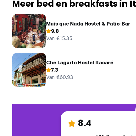
Meer bed en breakfasts in I
Mais que Nada Hostel & Patio-Bar
9.8
Van €15.35
Che Lagarto Hostel Itacaré
7.3
Van €60.93
8.4