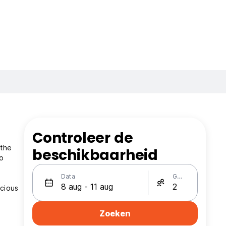
Controleer de
 the
beschikbaarheid
so
Data
Gasten
icious
Zoeken