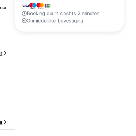
your
Boeking duurt slechts 2 minuten
Onmiddellijke bevestiging
r
s