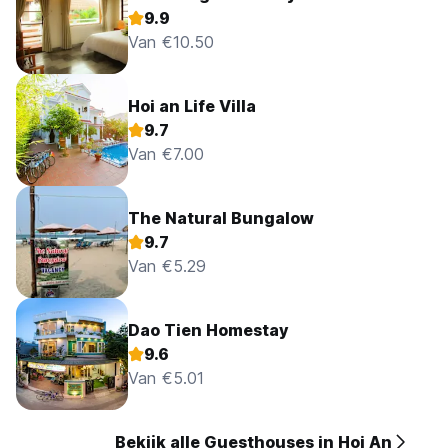
9.9
Van €10.50
Hoi an Life Villa
9.7
Van €7.00
The Natural Bungalow
9.7
Van €5.29
Dao Tien Homestay
9.6
Van €5.01
Bekijk alle Guesthouses in Hoi An