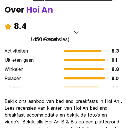
Over
Hoi An
8.4
Uitstekend
(456 Recensies)
Activiteiten
8.3
Uit eten gaan
9.1
Winkelen
8.8
Relaxen
9.0
Transport
7.7
bezienswaardigheden
8.4
Bekijk ons ​​aanbod van bed and breakfasts in Hoi An .
Cultuur
8.8
Lees recensies van klanten van Hoi An bed and
Uitgaan
breakfast accommodatie en bekijk de foto's en
7.0
video's. Bekijk alle Hoi An B & B's op een plattegrond
Waarde voor uw geld
8.4