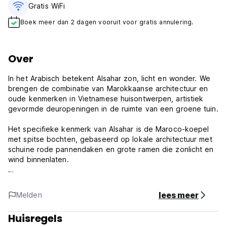
Gratis WiFi
Boek meer dan 2 dagen vooruit voor gratis annulering.
Over
In het Arabisch betekent Alsahar zon, licht en wonder. We
brengen de combinatie van Marokkaanse architectuur en
oude kenmerken in Vietnamese huisontwerpen, artistiek
gevormde deuropeningen in de ruimte van een groene tuin.
Het specifieke kenmerk van Alsahar is de Maroco-koepel
met spitse bochten, gebaseerd op lokale architectuur met
schuine rode pannendaken en grote ramen die zonlicht en
wind binnenlaten.
Alle kamers van Alsahar Villa Hoi An hebben een ruim balkon
met vrij uitzicht op de tuin en de rivier de Thu Bon.
lees meer
Melden
Wat is beter dan een vakantie waarin u elke ochtend
Huisregels
wakker wordt, een slok heerlijke koffie op uw balkon drinkt,