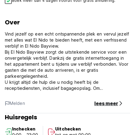
Boek meer dan 4 dagen vooruit voor gratis annulering.
Over
Vind jezelf op een echt ontspannende plek en vervul jezelf
met alles wat El Nido te bieden heeft, met een verfrissend
verblijf in El Nido Bayview.
Bij El Nido Bayview zorgt de uitstekende service voor een
onvergetelijk verblijf. Dankzij de gratis internettoegang in
het appartement bent u tijdens uw verblijf verbonden. Voor
gasten die met de auto arriveren, is er gratis
parkeergelegenheid.
U krijgt altijd de hulp die u nodig heeft bij de
receptiediensten, inclusief bagageopslag. Om
gezondheidsredenen is roken nergens in het appartement
toegestaan. Voor gasten die willen roken zijn er speciale
lees meer
Melden
rookruimtes beschikbaar.
Alle kamers van El Nido Bayview zijn zo ontworpen en
Huisregels
ingericht dat de gasten zich meteen thuis voelen.
Badkamerbenodigdheden zijn net zo belangrijk als andere,
Inchecken
Uitchecken
en in het appartement zijn handdoeken aanwezig.
0:00 - 23:00
tot en met 00:00