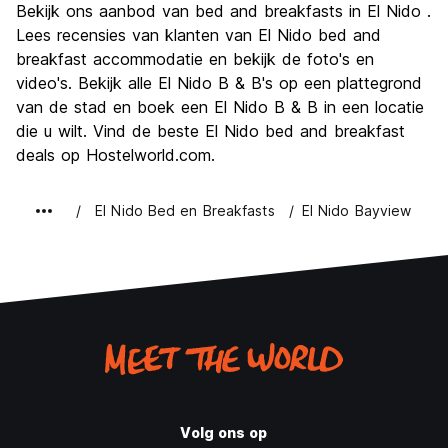
Bekijk ons ​​aanbod van bed and breakfasts in El Nido .
Cultuur
5.5
Lees recensies van klanten van El Nido bed and
Uitgaan
breakfast accommodatie en bekijk de foto's en
8.0
video's. Bekijk alle El Nido B & B's op een plattegrond
Waarde voor uw geld
8.0
van de stad en boek een El Nido B & B in een locatie
die u wilt. Vind de beste El Nido bed and breakfast
deals op Hostelworld.com.
El Nido Bed en Breakfasts
El Nido Bayview
Volg ons op