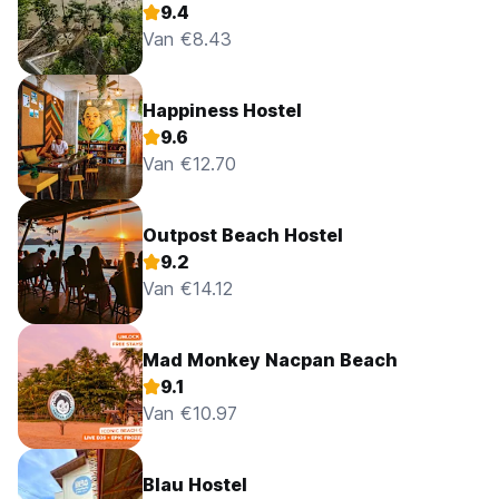
9.4
Van €8.43
Happiness Hostel
9.6
Van €12.70
Outpost Beach Hostel
9.2
Van €14.12
Mad Monkey Nacpan Beach
9.1
Van €10.97
Blau Hostel