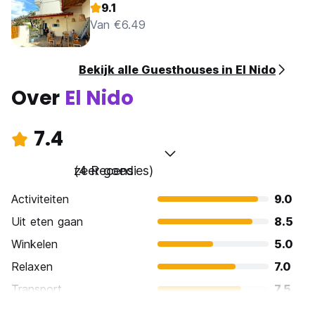
9.1
Van €6.49
Bekijk alle Guesthouses in El Nido
Over
El Nido
7.4
zeer goed
(4 Recensies)
Activiteiten
9.0
Uit eten gaan
8.5
Winkelen
5.0
Relaxen
7.0
Transport
7.5
bezienswaardigheden
8.0