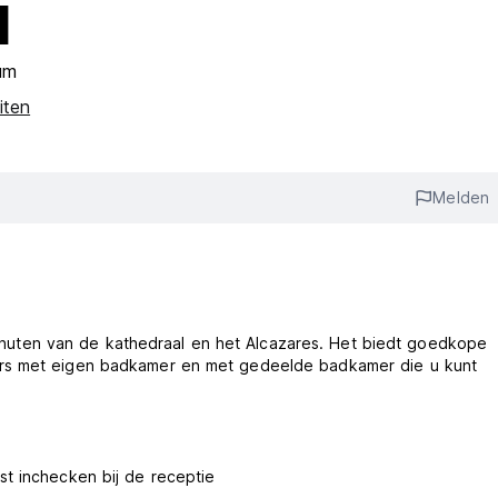
l
um
eiten
Melden
f minuten van de kathedraal en het Alcazares. Het biedt goedkope
ers met eigen badkamer en met gedeelde badkamer die u kunt
st inchecken bij de receptie