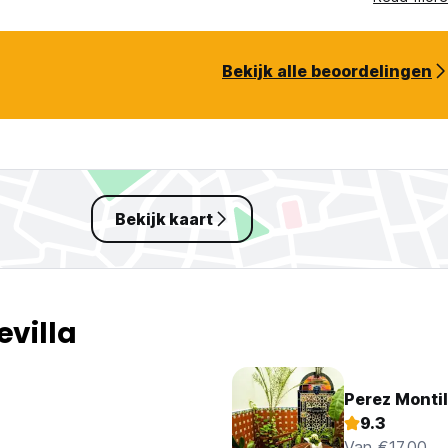
Bekijk alle beoordelingen
Bekijk kaart
evilla
Perez Montil
9.3
Van €17.00