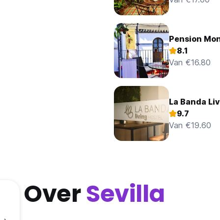
Pension Mo
8.1
Van €16.80
La Banda Liv
9.7
Van €19.60
Over
Sevilla