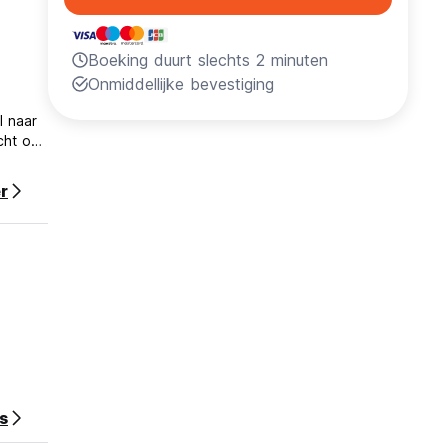
Boeking duurt slechts 2 minuten
Onmiddellijke bevestiging
l naar
cht om
r
s