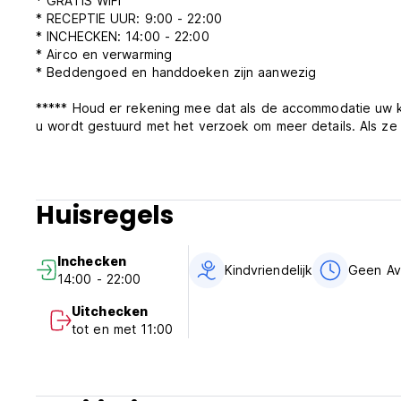
* GRATIS WIFI
* RECEPTIE UUR: 9:00 - 22:00
* INCHECKEN: 14:00 - 22:00
* Airco en verwarming
* Beddengoed en handdoeken zijn aanwezig
***** Houd er rekening mee dat als de accommodatie uw ka
u wordt gestuurd met het verzoek om meer details. Als ze
je reservering te annuleren vanwege ontbrekende kaartinf
Huisregels
Inchecken
Kindvriendelijk
Geen Av
14:00 - 22:00
Uitchecken
tot en met 11:00