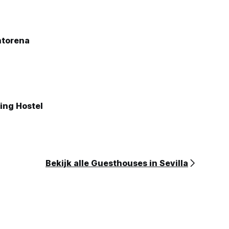
ntorena
ing Hostel
Bekijk alle Guesthouses in Sevilla