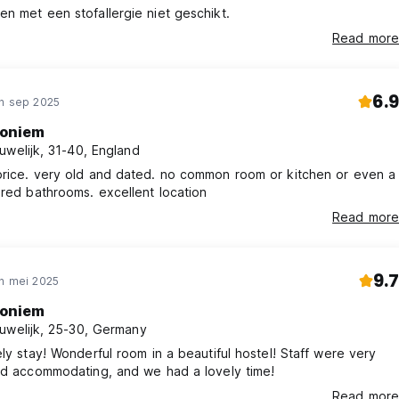
n met een stofallergie niet geschikt.
Read more
6.9
in sep 2025
oniem
uwelijk, 31-40, England
price. very old and dated. no common room or kitchen or even a
ared bathrooms. excellent location
Read more
9.7
in mei 2025
oniem
uwelijk, 25-30, Germany
ely stay! Wonderful room in a beautiful hostel! Staff were very
nd accommodating, and we had a lovely time!
Read more