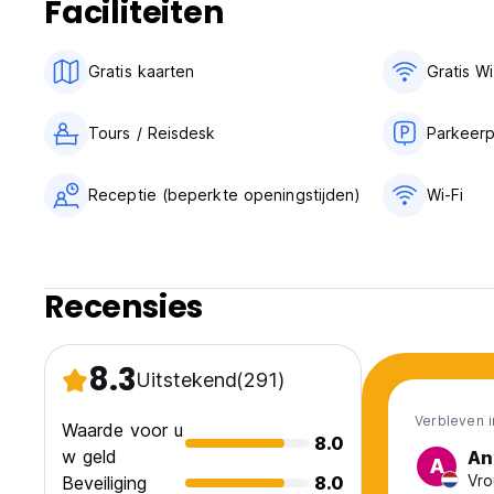
Faciliteiten
Gratis kaarten
Gratis Wi
Tours / Reisdesk
Parkeerp
Receptie (beperkte openingstijden)
Wi-Fi
Recensies
8.3
Uitstekend
(291)
Verbleven i
Waarde voor u
8.0
w geld
An
A
Vro
Beveiliging
8.0