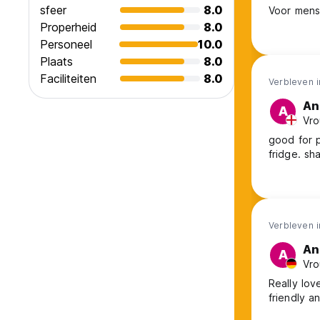
sfeer
8.0
Voor mense
Properheid
8.0
Personeel
10.0
Plaats
8.0
Faciliteiten
8.0
Verbleven 
An
A
Vro
good for 
fridge. sh
Verbleven 
An
A
Vro
Really lov
friendly a