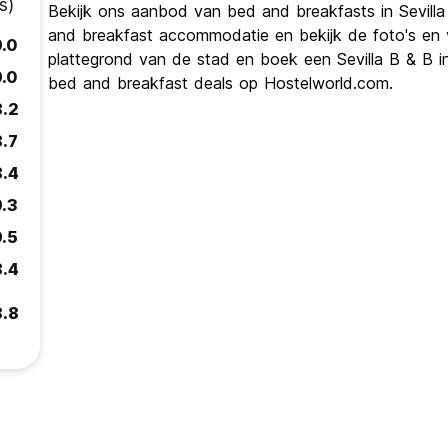
s)
Bekijk ons ​​aanbod van bed and breakfasts in Sevilla
and breakfast accommodatie en bekijk de foto's en vi
9.0
plattegrond van de stad en boek een Sevilla B & B in 
9.0
bed and breakfast deals op Hostelworld.com.
8.2
8.7
8.4
9.3
9.5
8.4
8.8