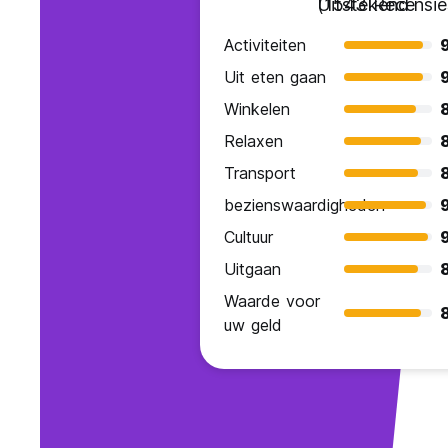
Uitstekend
(1543 Recensie
Activiteiten
Uit eten gaan
Winkelen
Relaxen
Transport
bezienswaardigheden
Cultuur
Uitgaan
Waarde voor
uw geld