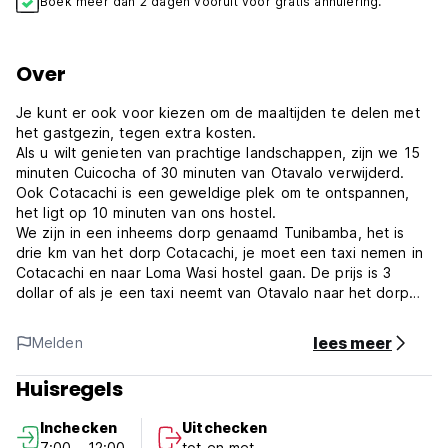
Boek meer dan 2 dagen vooruit voor gratis annulering.
Over
Je kunt er ook voor kiezen om de maaltijden te delen met
het gastgezin, tegen extra kosten.
Als u wilt genieten van prachtige landschappen, zijn we 15
minuten Cuicocha of 30 minuten van Otavalo verwijderd.
Ook Cotacachi is een geweldige plek om te ontspannen,
het ligt op 10 minuten van ons hostel.
We zijn in een inheems dorp genaamd Tunibamba, het is
drie km van het dorp Cotacachi, je moet een taxi nemen in
Cotacachi en naar Loma Wasi hostel gaan. De prijs is 3
dollar of als je een taxi neemt van Otavalo naar het dorp
Loma Wasi is de prijs 8 dollar . Wanneer u de boeking
maakt, sturen wij u alle informatie en een kaart per e-mail.
lees meer
Melden
Onze kamers zijn uitgerust met een eigen badkamer en een
warme douche. Wij kunnen maximaal zes personen
Huisregels
ontvangen, inclusief kinderen. Het uitzicht is prachtig en we
zijn omringd door twee vulkanen zoals Imbabura en
Inchecken
Uitchecken
Cotacachi en bovendien zijn we slechts twintig minuten in
7:00 - 12:00
tot en met