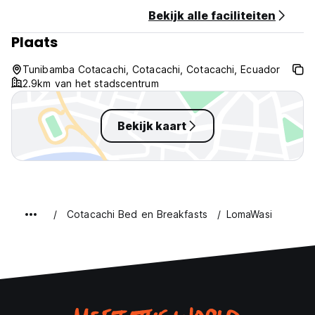
Btw inbegrepen.
Bekijk alle faciliteiten
Ontbijt niet inbegrepen. (Auto-translated from original
Plaats
language)
Tunibamba Cotacachi, Cotacachi, Cotacachi, Ecuador
2.9km van het stadscentrum
Bekijk kaart
Cotacachi Bed en Breakfasts
LomaWasi