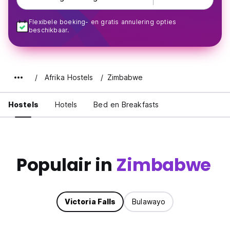
Flexibele boeking- en gratis annulering opties
beschikbaar.
Afrika Hostels
Zimbabwe
Hostels
Hotels
Bed en Breakfasts
Populair in
Zimbabwe
Victoria Falls
Bulawayo