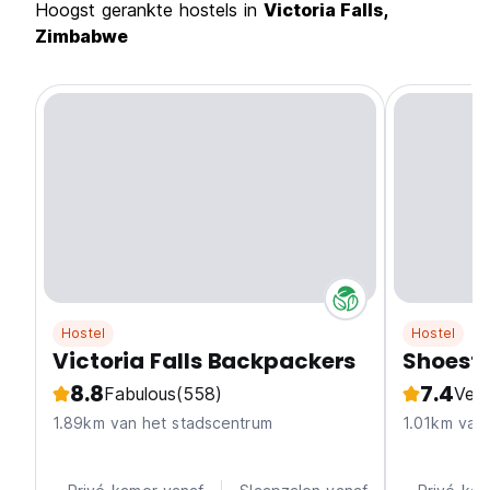
Hoogst gerankte hostels in
Victoria Falls,
Zimbabwe
Hostel
Hostel
Victoria Falls Backpackers
Shoest
8.8
7.4
Fabulous
(558)
Ver
1.89km van het stadscentrum
1.01km van