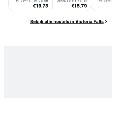
Privé-kamer vanaf
Slaapzalen vanaf
Privé-kam
€19.73
€15.79
Bekijk alle hostels in Victoria Falls