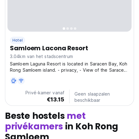
Hotel
Samloem Lacona Resort
3.04km van het stadscentrum
Samloem Laguna Resort is located in Saracen Bay, Koh
Rong Samloem island. - privacy, - View of the Saracen
Bay, - Immaculate sunsets - Great kitchen with a wide
variety of local and western dishes. At Passenger Port
take a ferry to Koh Rong Samloem, Saracen...
Privé-kamer vanaf
Geen slaapzalen
€13.15
beschikbaar
Beste hostels
met
privékamers
in Koh Rong
Samloem