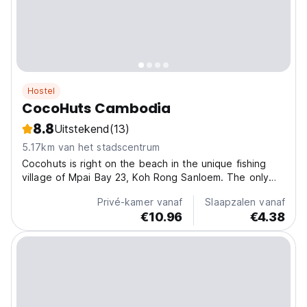
Hostel
CocoHuts Cambodia
8.8
Uitstekend
(13)
5.17km van het stadscentrum
Cocohuts is right on the beach in the unique fishing
village of Mpai Bay 23, Koh Rong Sanloem. The only
way in is by boat! No Tuk tuks/taxis etc to other areas
Privé-kamer vanaf
Slaapzalen vanaf
of the island except by taxi boats or the many boat
€10.96
€4.38
trips organised. We have a great restaurant/bar...