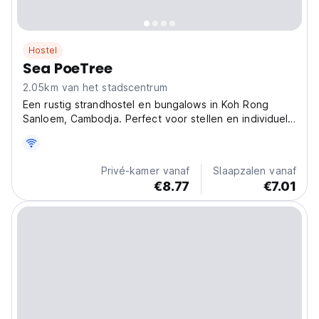
Hostel
Sea PoeTree
2.05km van het stadscentrum
Een rustig strandhostel en bungalows in Koh Rong
Sanloem, Cambodja. Perfect voor stellen en individuele
reizigers die op zoek zijn naar een authentieke
Cambodjaanse ervaring. (Auto-translated from original
language)
Privé-kamer vanaf
Slaapzalen vanaf
€8.77
€7.01