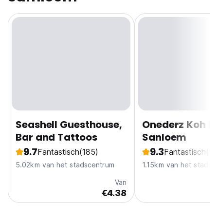
Seashell Guesthouse,
Onederz Koh R
Bar and Tattoos
Sanloem
9.7
9.3
Fantastisch
(185)
Fantastisch
(11
5.02km van het stadscentrum
1.15km van het stadsc
Van
€4.38