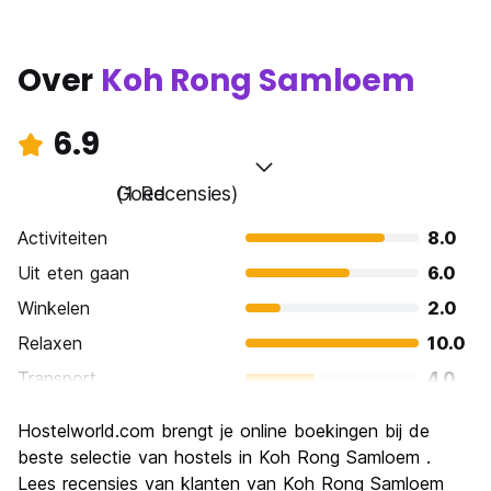
Over
Koh Rong Samloem
6.9
Goed
(1 Recensies)
Activiteiten
8.0
Uit eten gaan
6.0
Winkelen
2.0
Relaxen
10.0
Transport
4.0
bezienswaardigheden
8.0
Hostelworld.com brengt je online boekingen bij de
Cultuur
4.0
beste selectie van hostels in Koh Rong Samloem .
Uitgaan
Lees recensies van klanten van Koh Rong Samloem
10.0