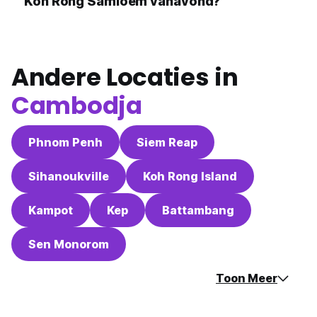
Koh Rong Samloem vanavond?
Andere Locaties in
Cambodja
Phnom Penh
Siem Reap
Sihanoukville
Koh Rong Island
Kampot
Kep
Battambang
Sen Monorom
Toon Meer