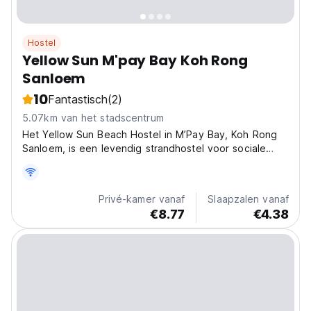
Hostel
Yellow Sun M'pay Bay Koh Rong
Sanloem
10
Fantastisch
(2)
5.07km van het stadscentrum
Het Yellow Sun Beach Hostel in M’Pay Bay, Koh Rong
Sanloem, is een levendig strandhostel voor sociale
reizigers. Geniet van vuurshows, strandbarplezier en
zwemmen met gloeiend plankton. Ideaal voor
eilandavonturen. (Auto-translated from original
Privé-kamer vanaf
Slaapzalen vanaf
language)
€8.77
€4.38