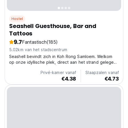
Hostel
Seashell Guesthouse, Bar and
Tattoos
9.7
Fantastisch
(185)
5.02km van het stadscentrum
Seashell bevindt zich in Koh Rong Samloem. Welkom
op onze idyllische plek, direct aan het strand gelegen,
waar het zachte kabbelen van de golven en de
Privé-kamer vanaf
Slaapzalen vanaf
zeebries een natuurlijk onderdeel van de sfeer zijn.
€4.38
€4.73