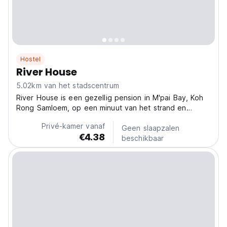
Hostel
River House
5.02km van het stadscentrum
River House is een gezellig pension in M'pai Bay, Koh
Rong Samloem, op een minuut van het strand en
restaurants. Met toegang tot sociale activiteiten is het
Privé-kamer vanaf
perfect voor relaxte backpackers. (Auto-translated
Geen slaapzalen
€4.38
from original language)
beschikbaar