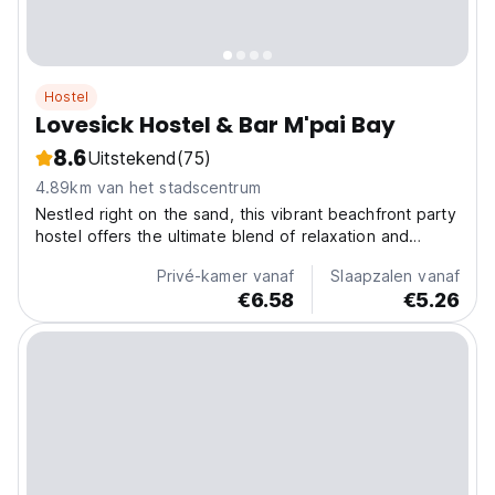
Hostel
Lovesick Hostel & Bar M'pai Bay
8.6
Uitstekend
(75)
4.89km van het stadscentrum
Nestled right on the sand, this vibrant beachfront party
hostel offers the ultimate blend of relaxation and
revelry. With ocean views from every corner, it’s the
Privé-kamer vanaf
Slaapzalen vanaf
perfect spot for those looking to soak up the sun by
€6.58
€5.26
day and dance the night away. The lively...