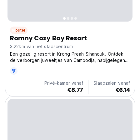
Hostel
Romny Cozy Bay Resort
3.22km van het stadscentrum
Een gezellig resort in Krong Preah Sihanouk. Ontdek
de verborgen juweeltjes van Cambodja, nabijgelegen
stranden en lokale cultuur. Een uniek toevluchtsoord
voor een onvergetelijke ervaring. (Auto-translated from
original language)
Privé-kamer vanaf
Slaapzalen vanaf
€8.77
€6.14