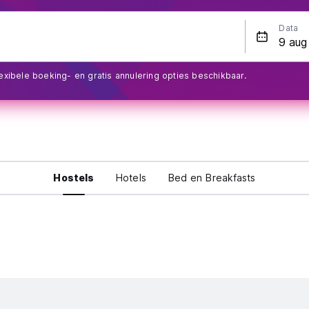
Data
exibele boeking- en gratis annulering opties beschikbaar.
Hostels
Hotels
Bed en Breakfasts