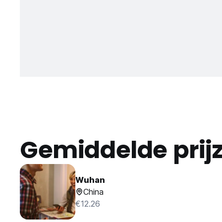
Gemiddelde prij
Wuhan
China
€12.26