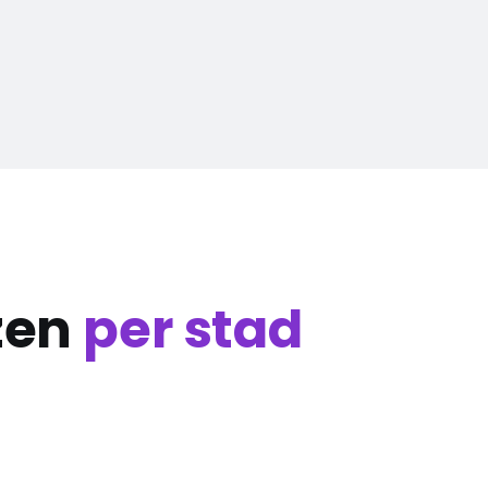
zen
per stad