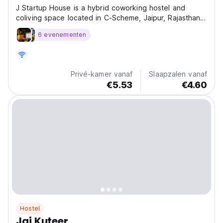
J Startup House is a hybrid coworking hostel and
coliving space located in C-Scheme, Jaipur, Rajasthan,
India. We combine: • Backpacker hostel
6 evenementen
accommodation • Long-stay coliving rooms • 24x7
coworking space • Rooftop café (J Brew N Kitchen) •
Startup and...
Privé-kamer vanaf
Slaapzalen vanaf
€5.53
€4.60
Hostel
Jai Kuteer