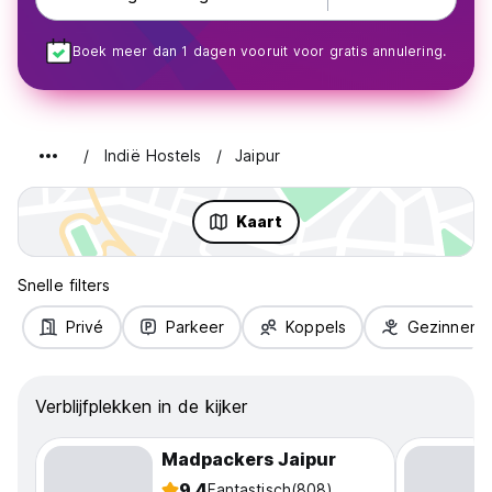
Boek meer dan 1 dagen vooruit voor gratis annulering.
Indië Hostels
Jaipur
Kaart
Snelle filters
Privé
Parkeer
Koppels
Gezinnen
Verblijfplekken in de kijker
Madpackers Jaipur
9.4
Fantastisch
(808)