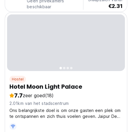
Geen privékamers
€2.31
beschikbaar
Hostel
Hotel Moon Light Palace
7.7
zeer goed
(18)
2.01km van het stadscentrum
Ons belangrijkste doel is om onze gasten een plek om
te ontspannen en zich thuis voelen geven. Jaipur De
Fable Roze Stad met zijn briljante kleuren en exotische
Monumenten, ook bekend om geweldige gastvrijheid.