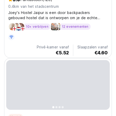
0.4km van het stadscentrum
Joey's Hostel Jaipur is een door backpackers
gebouwd hostel dat is ontworpen om je de echte
sfeer van de Pink City te laten ervaren. Onze ruimte is
10+ verblijven
12 evenementen
gecreëerd door reizigers, voor reizigers, en
combineert comfort, gemeenschap en gemak - zodat
je Jaipur stressvrij...
Privé-kamer vanaf
Slaapzalen vanaf
€5.52
€4.60