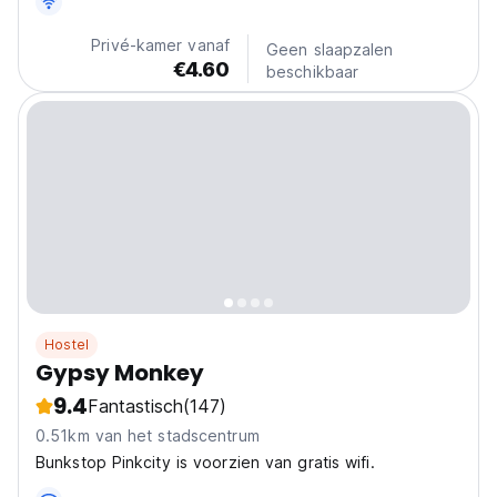
Conveniently situated just 9 km from Jaipur
International Airport, 2 km from Jaipur Railway Station,...
Privé-kamer vanaf
Geen slaapzalen
€4.60
beschikbaar
Hostel
Gypsy Monkey
9.4
Fantastisch
(147)
0.51km van het stadscentrum
Bunkstop Pinkcity is voorzien van gratis wifi.