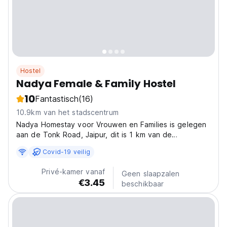
Hostel
Nadya Female & Family Hostel
10
Fantastisch
(16)
10.9km van het stadscentrum
Nadya Homestay voor Vrouwen en Families is gelegen
aan de Tonk Road, Jaipur, dit is 1 km van de
luchthaven van Jaipur en 2 km van het Durgapura-
Covid-19 veilig
spoorwegstation (subbs-station van Jaipur op
Swaimadho pur -Jaipur, Raliway tra.
Privé-kamer vanaf
Geen slaapzalen
€3.45
beschikbaar