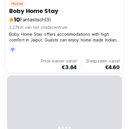
Hostel
Boby Home Stay
10
Fantastisch
(3)
2.27km van het stadscentrum
Boby Home Stay offers accommodations with high
comfort in Jaipur. Guests can enjoy home made Indian
veg food , with high class amenities. All rooms are
equipped with best in class infrastructure and features
catering all your needs with twenty four hours...
Privé-kamer vanaf
Slaapzalen vanaf
€3.84
€4.60