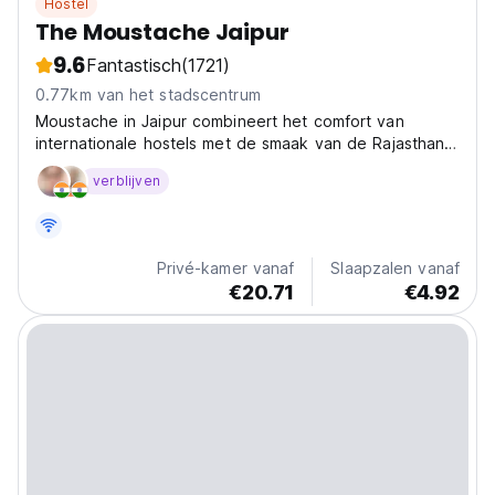
Hostel
The Moustache Jaipur
9.6
Fantastisch
(1721)
0.77km van het stadscentrum
Moustache in Jaipur combineert het comfort van
internationale hostels met de smaak van de Rajasthani
cultuur. Het hostel is ontworpen met de
verblijven
basisbehoeften van reizigers in het achterhoofd.
Privé-kamer vanaf
Slaapzalen vanaf
€20.71
€4.92