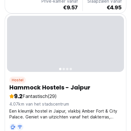
Privé-kamer vanaf
Slaapzalen vanaf
€9.57
€4.95
Hostel
Hammock Hostels - Jaipur
9.2
Fantastisch
(29)
4.07km van het stadscentrum
Een kleurrijk hostel in Jaipur, vlakbij Amber Fort & City
Palace. Geniet van uitzichten vanaf het dakterras,
streetfood tours en een gezellige sfeer. Perfect voor
backpackers in Pink City. (Auto-translated from original