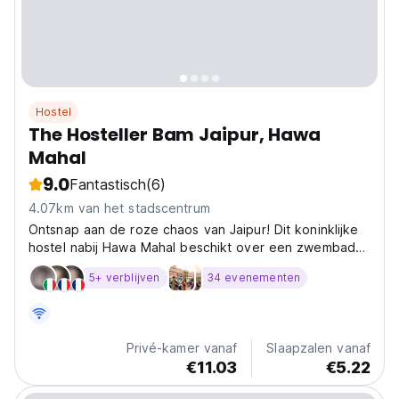
Hostel
The Hosteller Bam Jaipur, Hawa
Mahal
9.0
Fantastisch
(6)
4.07km van het stadscentrum
Ontsnap aan de roze chaos van Jaipur! Dit koninklijke
hostel nabij Hawa Mahal beschikt over een zwembad
en een eigen café. Comfortabele slaapzalen en
5+ verblijven
34 evenementen
privékamers, perfect voor uitzicht op de stad Jaipur.
(Auto-translated from original language)
Privé-kamer vanaf
Slaapzalen vanaf
€11.03
€5.22