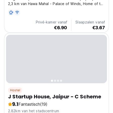
2,3 km van Hawa Mahal - Palace of Winds, Home of the
World, verwelkomen wij uw verblijf hier.
Privé-kamer vanaf
Slaapzalen vanaf
€6.90
€3.67
Hostel
J Startup House, Jaipur - C Scheme
9.1
Fantastisch
(19)
2.82km van het stadscentrum