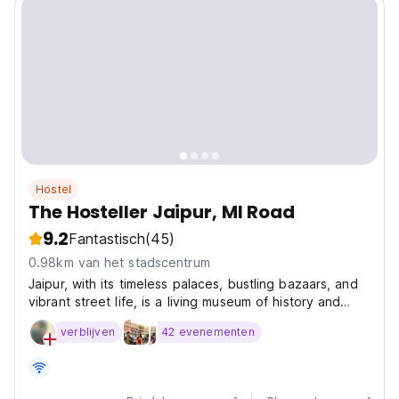
Hostel
The Hosteller Jaipur, MI Road
9.2
Fantastisch
(45)
0.98km van het stadscentrum
Jaipur, with its timeless palaces, bustling bazaars, and
vibrant street life, is a living museum of history and
culture. From the intricate facades of Hawa Mahal to
verblijven
42 evenementen
the grandeur of City Palace, every corner tells a story
of royalty and tradition. Whether...