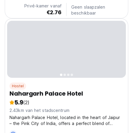
Hotel Moon Light Palace, Jaipur die dezelfde...
Privé-kamer vanaf
Geen slaapzalen
€2.76
beschikbaar
Hostel
Nahargarh Palace Hotel
5.9
(2)
2.43km van het stadscentrum
Nahargarh Palace Hotel, located in the heart of Jaipur
– the Pink City of India, offers a perfect blend of
traditional Rajasthani charm and modern comforts.