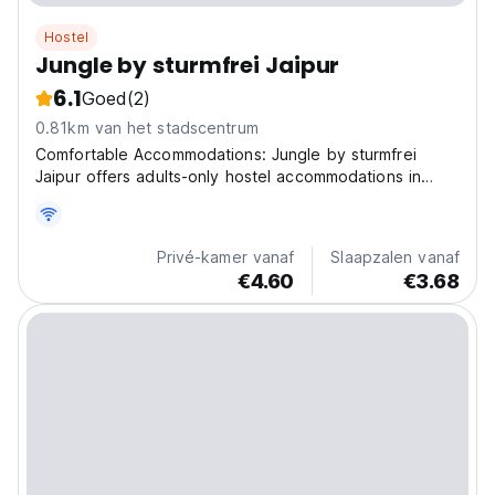
Hostel
Jungle by sturmfrei Jaipur
6.1
Goed
(2)
0.81km van het stadscentrum
Comfortable Accommodations: Jungle by sturmfrei
Jaipur offers adults-only hostel accommodations in
Jaipur. The property features free WiFi throughout, air-
conditioning, private bathrooms, and shared
bathrooms. Leisure Facilities: Guests can enjoy a
Privé-kamer vanaf
Slaapzalen vanaf
lounge,...
€4.60
€3.68