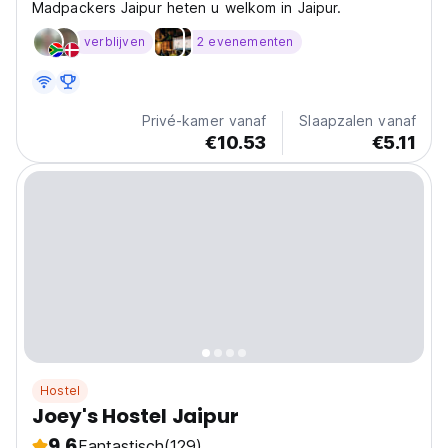
Madpackers Jaipur heten u welkom in Jaipur.
verblijven
2 evenementen
Privé-kamer vanaf
Slaapzalen vanaf
€10.53
€5.11
Hostel
Joey's Hostel Jaipur
9.6
Fantastisch
(129)