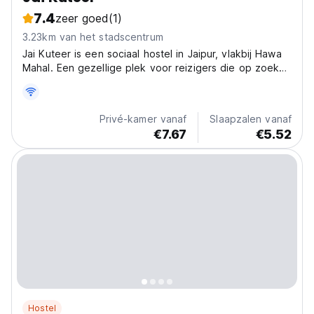
7.4
zeer goed
(1)
3.23km van het stadscentrum
Jai Kuteer is een sociaal hostel in Jaipur, vlakbij Hawa
Mahal. Een gezellige plek voor reizigers die op zoek
zijn naar culturele onderdompeling in de Roze Stad.
(Auto-translated from original language)
Privé-kamer vanaf
Slaapzalen vanaf
€7.67
€5.52
Hostel