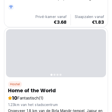
City. Nestled in the city’s bustling core, our hostel
offers a perfect blend of modern comfort and
traditional charm, making it an ideal retreat for...
Privé-kamer vanaf
Slaapzalen vanaf
€3.68
€1.83
Hostel
Home of the World
10
Fantastisch
(1)
1.23km van het stadscentrum
Ongeveer 1,8 km van de Birla Mandir-tempel, Jaipur en