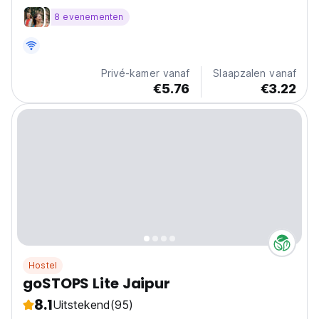
lokale food tours. Een geweldige locatie voor
8 evenementen
backpackers in Jaipur. (Auto-translated from original
language)
Privé-kamer vanaf
Slaapzalen vanaf
€5.76
€3.22
Hostel
goSTOPS Lite Jaipur
8.1
Uitstekend
(95)