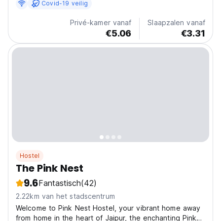
Covid-19 veilig
ontsnappen aan de stress van een vreemd land en
weer helemaal tot rust komen.
Privé-kamer vanaf
Slaapzalen vanaf
€5.06
€3.31
Hostel
The Pink Nest
9.6
Fantastisch
(42)
2.22km van het stadscentrum
Welcome to Pink Nest Hostel, your vibrant home away
from home in the heart of Jaipur, the enchanting Pink