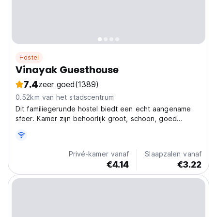
Hostel
Vinayak Guesthouse
7.4
zeer goed
(1389)
0.52km van het stadscentrum
Dit familiegerunde hostel biedt een echt aangename
sfeer. Kamer zijn behoorlijk groot, schoon, goed
ingericht en allemaal verschillend. Allemaal hebben ze
kussens en schone lakens.
Privé-kamer vanaf
Slaapzalen vanaf
€4.14
€3.22