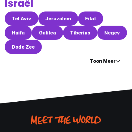
Israël
Tel Aviv
Jeruzalem
Eilat
Haifa
Galilea
Tiberias
Negev
Dode Zee
Toon Meer