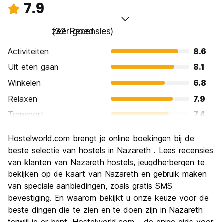
7.9
zeer goed
(32 Recensies)
Activiteiten
8.6
Uit eten gaan
8.1
Winkelen
6.8
Relaxen
7.9
Transport
7.4
bezienswaardigheden
9.0
Hostelworld.com brengt je online boekingen bij de
Cultuur
9.3
beste selectie van hostels in Nazareth . Lees recensies
Uitgaan
van klanten van Nazareth hostels, jeugdherbergen te
5.9
bekijken op de kaart van Nazareth en gebruik maken
Waarde voor uw geld
8.3
van speciale aanbiedingen, zoals gratis SMS
bevestiging. En waarom bekijkt u onze keuze voor de
beste dingen die te zien en te doen zijn in Nazareth
terwijl je er bent. Hostelworld.com - de enige gids voor