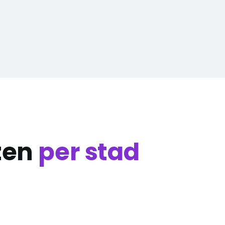
zen
per stad