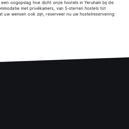
n een oogopslag hoe dicht onze hostels in Yeruham bij de
ommodatie met privékamers, van 5-sterren hostels tot
Wat uw wensen ook zijn, reserveer nu uw hostelreservering