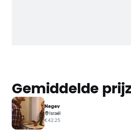
Gemiddelde prij
Negev
Israël
€42.25