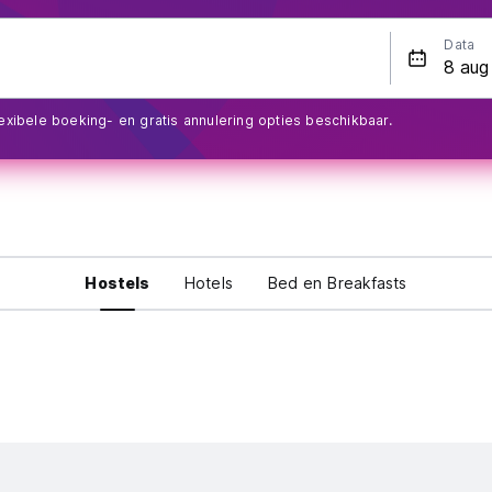
Data
exibele boeking- en gratis annulering opties beschikbaar.
Hostels
Hotels
Bed en Breakfasts