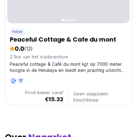
Hotel
Peaceful Cottage & Cafe du mont
0.0
(12)
2.1km van het stadscentrum
Peaceful cottage & Café du mont ligt op 7000 meter
hoogte in de Himalaya en biedt een prachtig uitzicht
op de bergen en valleien. Het is een fatsoenlijk
bergresort om te genieten van de schoonheid van de
natuur in een rustige sfeer met frisse berglucht.
Privé-kamer vanaf
Geen slaapzalen
€15.32
beschikbaar