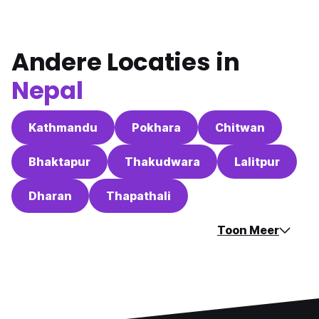
Andere Locaties in
Nepal
Kathmandu
Pokhara
Chitwan
Bhaktapur
Thakudwara
Lalitpur
Dharan
Thapathali
Toon Meer