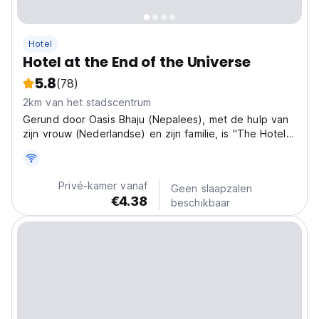
Hotel
Hotel at the End of the Universe
5.8
(78)
2km van het stadscentrum
Gerund door Oasis Bhaju (Nepalees), met de hulp van
zijn vrouw (Nederlandse) en zijn familie, is "The Hotel
at the End of the Universe" een familiehotel waar je
Nepalese gastvrijheid met een westers tintje vindt.
Privé-kamer vanaf
Geen slaapzalen
€4.38
beschikbaar