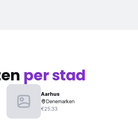
zen
per stad
Aarhus
Denemarken
€25.33