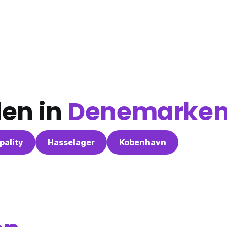
den in
Denemarke
ality
Hasselager
Kobenhavn