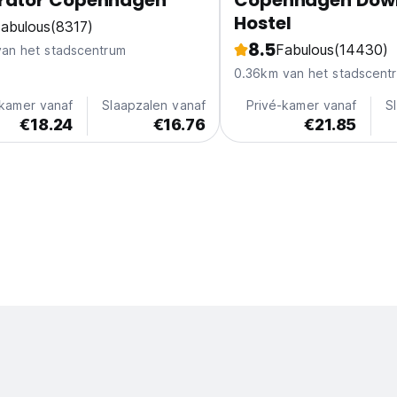
rator Copenhagen
Copenhagen Dow
Hostel
abulous
(8317)
8.5
Fabulous
(14430)
van het stadscentrum
0.36km van het stadscent
-kamer vanaf
Slaapzalen vanaf
Privé-kamer vanaf
S
€18.24
€16.76
€21.85