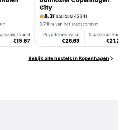
ntown
Danhostel Copenhagen
City
8.3
Fabulous
(4234)
rum
0.74km van het stadscentrum
laapzalen vanaf
Privé-kamer vanaf
Slaapzalen vanaf
€15.67
€26.63
€21.28
Bekijk alle hostels in Kopenhagen