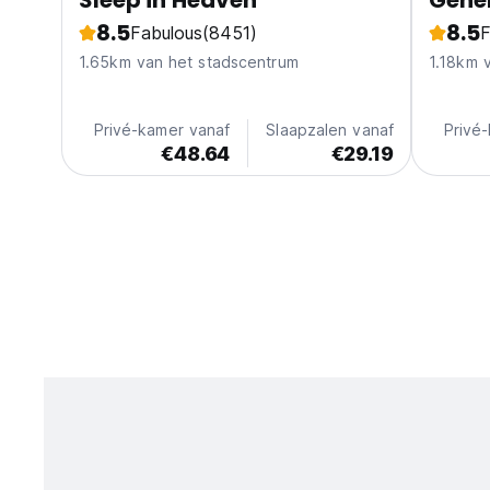
Sleep in Heaven
Gene
8.5
8.5
Fabulous
(8451)
F
1.65km van het stadscentrum
1.18km 
Privé-kamer vanaf
Slaapzalen vanaf
Privé
€48.64
€29.19