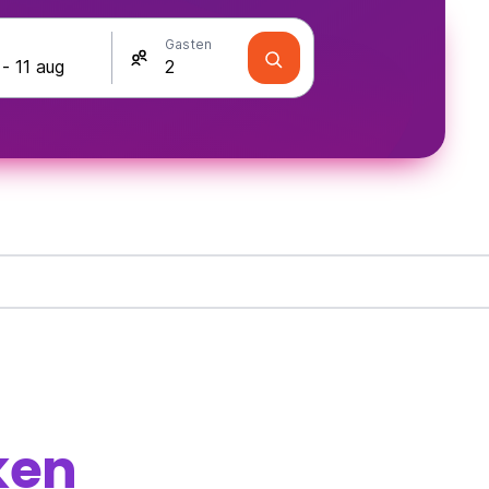
Gasten
ken