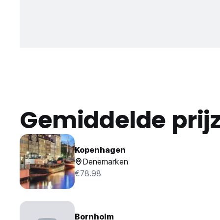
Gemiddelde prij
Kopenhagen
Denemarken
€78.98
Bornholm