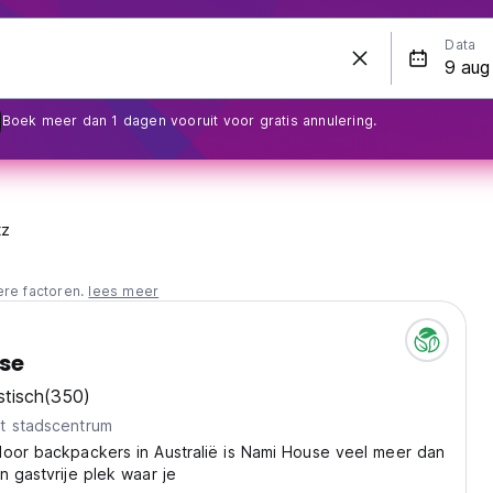
Data
Boek meer dan 1 dagen vooruit voor gratis annulering.
tz
ere factoren.
lees meer
se
stisch
(350)
t stadscentrum
door backpackers in Australië is Nami House veel meer dan
n gastvrije plek waar je