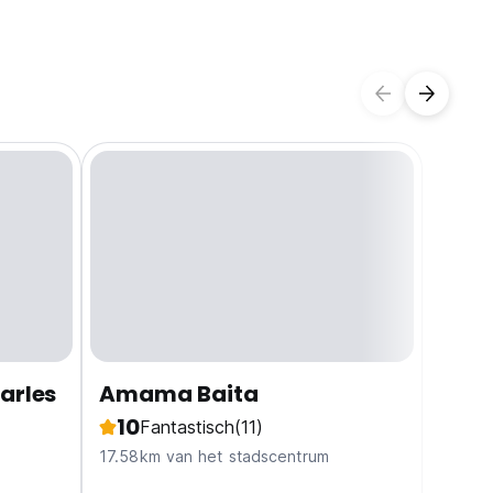
arles
Amama Baita
10
Fantastisch
(11)
17.58km van het stadscentrum