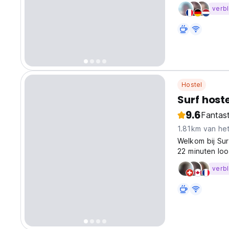
verbl
Hostel
Surf hoste
9.6
Fantast
1.81km van he
Welkom bij Surf
22 minuten lo
verbl