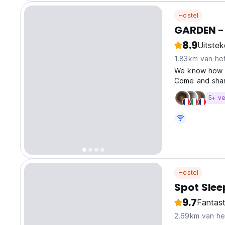
Hostel
GARDEN -
8.9
Uitste
1.83km van he
We know how m
Come and shar
Hostel! You wi
5+ ve
where each tra
Hostel
Spot Slee
9.7
Fantast
2.69km van he