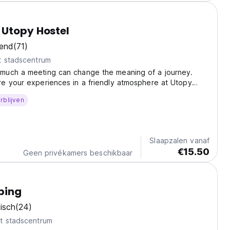
 Utopy Hostel
kend
(71)
t stadscentrum
uch a meeting can change the meaning of a journey.
e your experiences in a friendly atmosphere at Utopy
ll stay in an accommodation of a 15-people dormitory
rblijven
veler is independent thanks to our 'box beds'...
Slaapzalen vanaf
€15.50
Geen privékamers beschikbaar
ping
isch
(24)
t stadscentrum