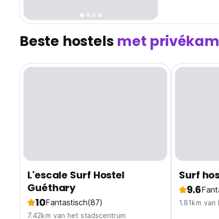
Beste hostels
met privékam
L'escale Surf Hostel
Surf hos
Guéthary
9.6
Fant
10
Fantastisch
(87)
1.81km van 
7.42km van het stadscentrum