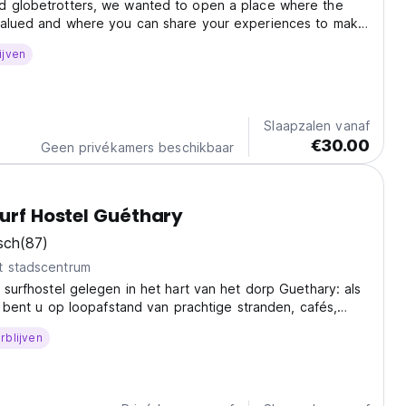
d globetrotters, we wanted to open a place where the
valued and where you can share your experiences to make
ur vacation in a young and relaxed atmosphere. You will
ijven
ime at Spot sleeping, enjoying the sun...
Slaapzalen vanaf
€30.00
Geen privékamers beschikbaar
Surf Hostel Guéthary
sch
(87)
t stadscentrum
n surfhostel gelegen in het hart van het dorp Guethary: als
ft, bent u op loopafstand van prachtige stranden, cafés,
arkten, surfspots en trein- en busstations.
rblijven