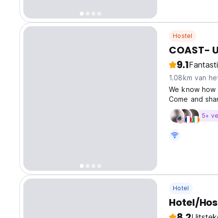
Hostel
COAST- U
9.1
Fantast
1.08km van he
We know how m
Come and shar
Utopy Hostel! 
5+ ve
dormitory wher
Hotel
Hotel/Host
8.2
Uitste