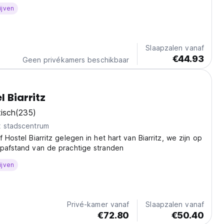
ijven
Slaapzalen vanaf
€44.93
Geen privékamers beschikbaar
l Biarritz
isch
(235)
t stadscentrum
 Hostel Biarritz gelegen in het hart van Biarritz, we zijn op
opafstand van de prachtige stranden
ijven
Privé-kamer vanaf
Slaapzalen vanaf
€72.80
€50.40