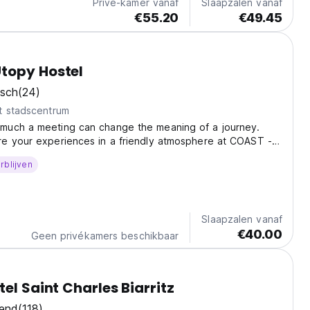
Privé-kamer vanaf
Slaapzalen vanaf
€55.20
€49.45
topy Hostel
isch
(24)
t stadscentrum
uch a meeting can change the meaning of a journey.
e your experiences in a friendly atmosphere at COAST -
You will stay in an accommodation of a 15-people
rblijven
e each traveler is independent thanks to our 'box...
Slaapzalen vanaf
€40.00
Geen privékamers beschikbaar
el Saint Charles Biarritz
kend
(118)