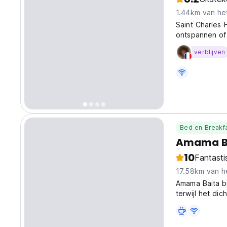
1.44km van he
Saint Charles 
ontspannen of 
verblijven
Bed en Breakf
Amama B
10
Fantasti
17.58km van h
Amama Baita b
terwijl het dic