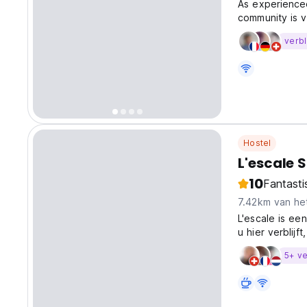
As experience
community is 
the most of yo
verbl
have a great t
Hostel
L'escale 
10
Fantasti
7.42km van he
L'escale is ee
u hier verblij
restaurants, m
5+ ve