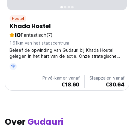
Hostel
Khada Hostel
10
Fantastisch
(7)
1.61km van het stadscentrum
Beleef de opwinding van Gudauri bij Khada Hostel,
gelegen in het hart van de actie. Onze strategische
locatie brengt u op loopafstand van de 1e skilift, zodat
u de hellingen kunt beklimmen en in no time van de
sneeuw kunt genieten!
Privé-kamer vanaf
Slaapzalen vanaf
€18.60
€30.64
Over
Gudauri