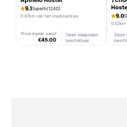
Apinelo Hostel
Tchai
Hoste
9.1
Superb
(1240)
9.0
S
0.47km van het stadscentrum
0.52km 
Privé-kamer vanaf
Geen slaapzalen
Geen 
€45.00
beschikbaar
besch