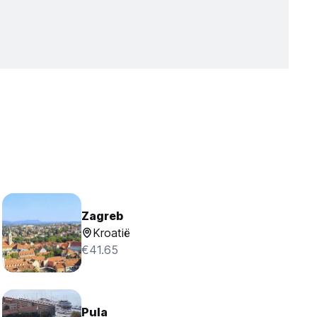
Zagreb
Kroatië
€41.65
Pula