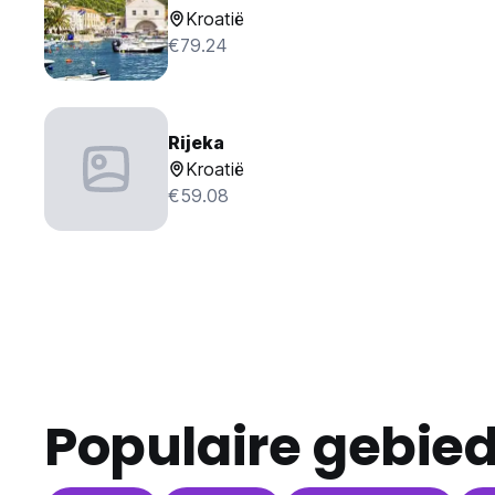
Kroatië
€79.24
Rijeka
Kroatië
€59.08
Populaire gebie