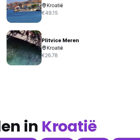
Kroatië
€49.15
Plitvice Meren
Kroatië
€26.78
den in
Kroatië