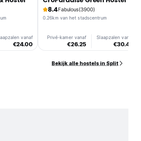
& Hostel
CroParadise Green Hostel
8.4
Fabulous
(3900)
rum
0.26km van het stadscentrum
laapzalen vanaf
Privé-kamer vanaf
Slaapzalen vanaf
€24.00
€26.25
€30.45
Bekijk alle hostels in Split