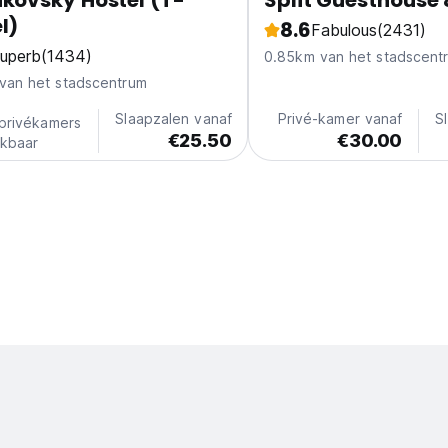
kovsky Hostel (T-
Split Guesthouse 
l)
8.6
Fabulous
(2431)
uperb
(1434)
0.85km van het stadscent
van het stadscentrum
Slaapzalen vanaf
Privé-kamer vanaf
S
privékamers
€25.50
€30.00
ikbaar