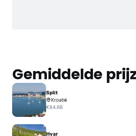
Gemiddelde prij
Split
Kroatië
€84.68
Hvar