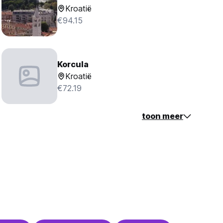
Kroatië
€94.15
Korcula
Kroatië
€72.19
toon meer