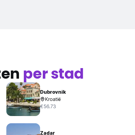
zen
per stad
Dubrovnik
Kroatië
€56.73
Zadar