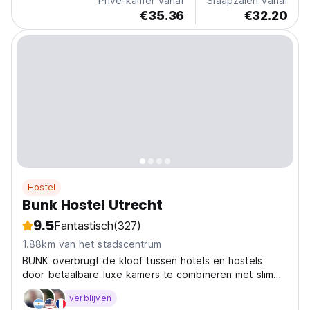
Privé-kamer vanaf
Slaapzalen vanaf
€35.36
€32.20
Hostel
Bunk Hostel Utrecht
9.5
Fantastisch
(327)
1.88km van het stadscentrum
BUNK overbrugt de kloof tussen hotels en hostels
door betaalbare luxe kamers te combineren met slim
ontworpen
verblijven