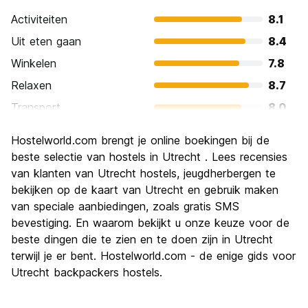
Activiteiten
8.1
Uit eten gaan
8.4
Winkelen
7.8
Relaxen
8.7
Transport
8.0
bezienswaardigheden
8.2
Hostelworld.com brengt je online boekingen bij de
Cultuur
8.7
beste selectie van hostels in Utrecht . Lees recensies
Uitgaan
van klanten van Utrecht hostels, jeugdherbergen te
8.2
bekijken op de kaart van Utrecht en gebruik maken
Waarde voor uw geld
7.8
van speciale aanbiedingen, zoals gratis SMS
bevestiging. En waarom bekijkt u onze keuze voor de
beste dingen die te zien en te doen zijn in Utrecht
terwijl je er bent. Hostelworld.com - de enige gids voor
Utrecht backpackers hostels.