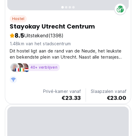
Hostel
Stayokay Utrecht Centrum
8.5
Uitstekend
(1398)
1.48km van het stadscentrum
Dit hostel ligt aan de rand van de Neude, het leukste
en bekendste plein van Utrecht. Naast alle terrasjes
zijn ook de Domtoren, de Oudegracht en de
40+ verblijven
winkelstraten dichtbij.
Privé-kamer vanaf
Slaapzalen vanaf
€23.33
€23.00