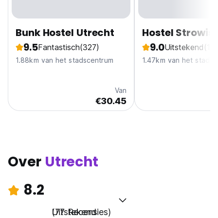
Bunk Hostel Utrecht
Hostel Strowis
9.5
9.0
Fantastisch
(327)
Uitstekend
(19
1.88km van het stadscentrum
1.47km van het stads
Van
€30.45
Over
Utrecht
8.2
Uitstekend
(77 Recensies)