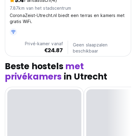
9.4
Fantastisch
(4)
7.87km van het stadscentrum
CoronaZeist-Utrecht.nl biedt een terras en kamers met
gratis WiFi.
Privé-kamer vanaf
Geen slaapzalen
€24.87
beschikbaar
Beste hostels
met
privékamers
in Utrecht