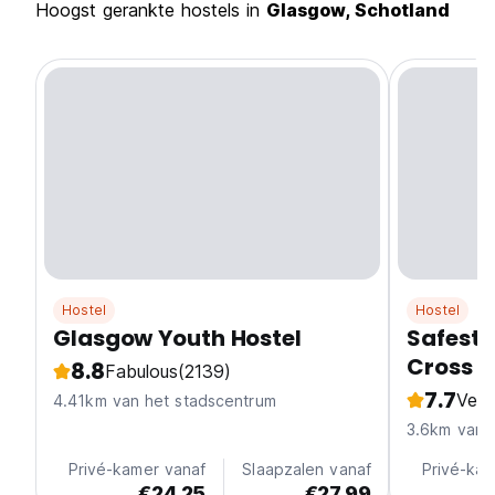
Hoogst gerankte hostels in
Glasgow, Schotland
Hostel
Hostel
Glasgow Youth Hostel
Safest
Cross
8.8
Fabulous
(2139)
7.7
Ver
4.41km van het stadscentrum
3.6km van 
Privé-kamer vanaf
Slaapzalen vanaf
Privé-kam
€24.25
€27.99