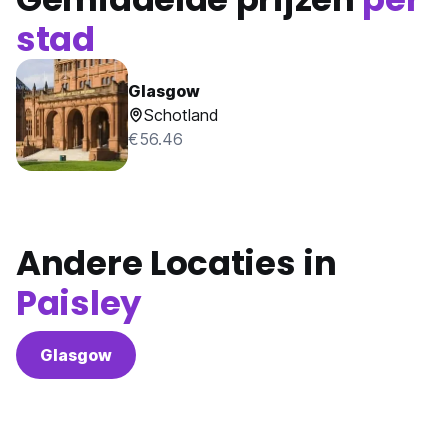
stad
Glasgow
Schotland
€56.46
Andere Locaties in
Paisley
Glasgow