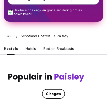
Flexibele boeking- en gratis annulering opties
beschikbaar.
Schotland Hostels
Paisley
Hostels
Hotels
Bed en Breakfasts
Populair in
Paisley
Glasgow