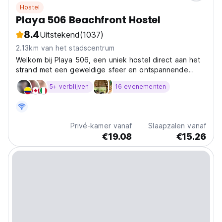
Hostel
Playa 506 Beachfront Hostel
8.4
Uitstekend
(1037)
2.13km van het stadscentrum
Welkom bij Playa 506, een uniek hostel direct aan het
strand met een geweldige sfeer en ontspannende
ruimtes die je laten genieten van ons prachtige strand
5+ verblijven
16 evenementen
en bar/restaurant omgeving.
Privé-kamer vanaf
Slaapzalen vanaf
€19.08
€15.26