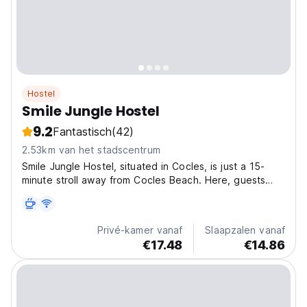
Hostel
Smile Jungle Hostel
9.2
Fantastisch
(42)
2.53km van het stadscentrum
Smile Jungle Hostel, situated in Cocles, is just a 15-
minute stroll away from Cocles Beach. Here, guests
can enjoy comfortable lodgings amidst lush gardens,
with the convenience of complimentary private parking
and a communal lounge area. The hostel offers...
Privé-kamer vanaf
Slaapzalen vanaf
€17.48
€14.86