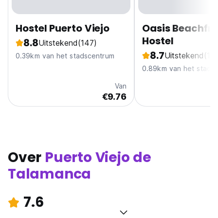
Hostel Puerto Viejo
Oasis Beachfr
Hostel
8.8
Uitstekend
(147)
8.7
Uitstekend
(10
0.39km van het stadscentrum
0.89km van het stads
Van
€9.76
Over
Puerto Viejo de
Talamanca
7.6