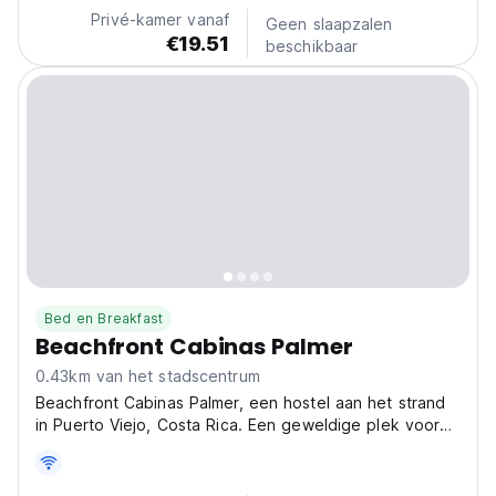
cultuur leren.
Privé-kamer vanaf
Geen slaapzalen
€19.51
beschikbaar
Bed en Breakfast
Beachfront Cabinas Palmer
0.43km van het stadscentrum
Beachfront Cabinas Palmer, een hostel aan het strand
in Puerto Viejo, Costa Rica. Een geweldige plek voor
backpackers die in contact willen komen met de natuur
en de lokale cultuur. (Auto-translated from original
language)