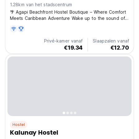
1.28km van het stadscentrum
🌴 Agapi Beachfront Hostel Boutique – Where Comfort
Meets Caribbean Adventure Wake up to the sound of
the waves at Agapi Beachfront Hostel Boutique, your
tropical sanctuary right on the beach in Puerto Viejo,
Costa Rica. Located just 15 minutes’ walk from...
Privé-kamer vanaf
Slaapzalen vanaf
€19.34
€12.70
Hostel
Kalunay Hostel