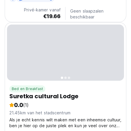
slechts enkele minuten van een prachtig zwart
zandstrand en het centrum van Puerto Viejo. We
Privé-kamer vanaf
Geen slaapzalen
bieden een...
€19.66
beschikbaar
Bed en Breakfast
Suretka cultural Lodge
0.0
(1)
21.45km van het stadscentrum
Als je echt kennis wilt maken met een inheemse cultuur,
ben je hier op de juiste plek en kun je veel over onze