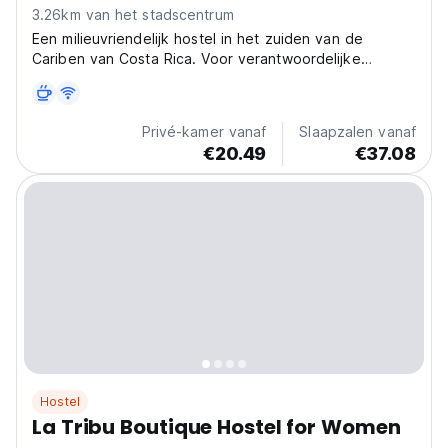
3.26km van het stadscentrum
Een milieuvriendelijk hostel in het zuiden van de
Cariben van Costa Rica. Voor verantwoordelijke
reizigers is het de perfecte Spaanse school en
vrijwilligershostel, ideaal voor projecten met
zeeschildpadden. (Auto-translated from original
Privé-kamer vanaf
Slaapzalen vanaf
language)
€20.49
€37.08
Hostel
La Tribu Boutique Hostel for Women