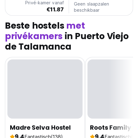
Privé-kamer vanaf
Geen slaapzalen
€11.87
beschikbaar
Beste hostels
met
privékamers
in Puerto Viejo
de Talamanca
Madre Selva Hostel
Roots Family
9.4
9.4
Fantastisch
(138)
Fantastisch
(7