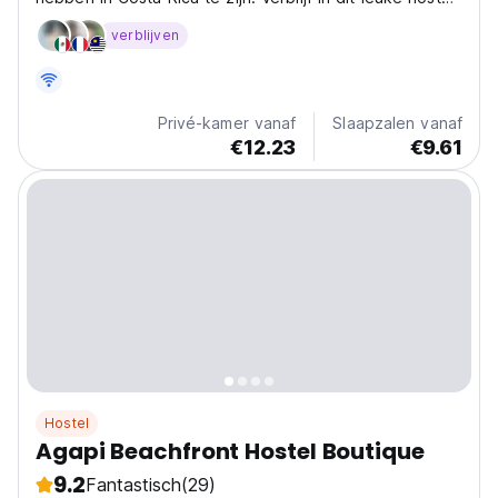
en geniet van de tijd aan het strand of bezoek alle
verblijven
interessante plekken in Puerto Viejo.
Privé-kamer vanaf
Slaapzalen vanaf
€12.23
€9.61
Hostel
Agapi Beachfront Hostel Boutique
9.2
Fantastisch
(29)