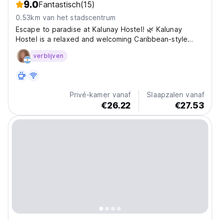
9.0
Fantastisch
(15)
0.53km van het stadscentrum
Escape to paradise at Kalunay Hostel! 🌿 Kalunay
Hostel is a relaxed and welcoming Caribbean-style
stay, designed for solo travelers, couples, or friends
verblijven
looking to enjoy the "pura vida" lifestyle. Surrounded
by tropical greenery and just minutes from the...
Privé-kamer vanaf
Slaapzalen vanaf
€26.22
€27.53