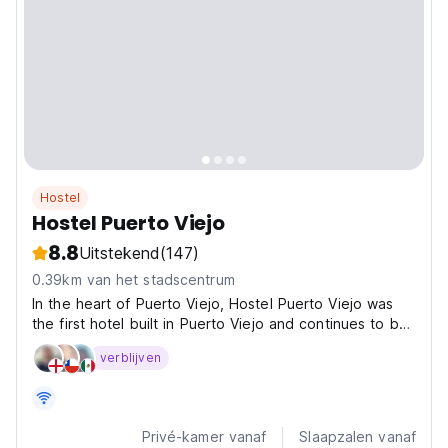
Hostel
Hostel Puerto Viejo
8.8
Uitstekend
(147)
0.39km van het stadscentrum
In the heart of Puerto Viejo, Hostel Puerto Viejo was
the first hotel built in Puerto Viejo and continues to be
an important center for backpackers and surfers since
verblijven
its opening in 1987. Half a block from the sea, close to
supermarkets, restaurants and stores...
Privé-kamer vanaf
Slaapzalen vanaf