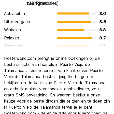
zeer goed
(38 Recensies)
Activiteiten
8.0
Uit eten gaan
8.5
Winkelen
6.8
Relaxen
8.7
Transport
7.7
bezienswaardigheden
6.9
Hostelworld.com brengt je online boekingen bij de
Cultuur
6.9
beste selectie van hostels in Puerto Viejo de
Uitgaan
Talamanca . Lees recensies van klanten van Puerto
7.6
Viejo de Talamanca hostels, jeugdherbergen te
Waarde voor uw geld
7.5
bekijken op de kaart van Puerto Viejo de Talamanca
en gebruik maken van speciale aanbiedingen, zoals
gratis SMS bevestiging. En waarom bekijkt u onze
keuze voor de beste dingen die te zien en te doen zijn
in Puerto Viejo de Talamanca terwijl je er bent.
Hostelworld.com - de enige gids voor Puerto Viejo de