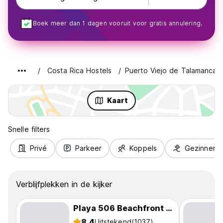
Boek meer dan 1 dagen vooruit voor gratis annulering.
Costa Rica Hostels
Puerto Viejo de Talamanca
Kaart
Snelle filters
Privé
Parkeer
Koppels
Gezinnen
Verblijfplekken in de kijker
Playa 506 Beachfront Hostel
8.4
Uitstekend
(1037)