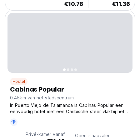
€10.78
€11.36
Hostel
Cabinas Popular
0.45km van het stadscentrum
In Puerto Viejo de Talamanca is Cabinas Popular een
eenvoudig hotel met een Caribische sfeer vlakbij het
strand. Het perfecte budgetverblijf voor het verkennen
van de kust van Costa Rica. (Auto-translated from
original language)
Privé-kamer vanaf
Geen slaapzalen