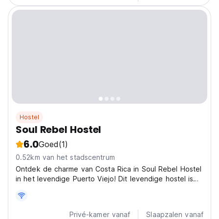
Hostel
Soul Rebel Hostel
6.0
Goed
(1)
0.52km van het stadscentrum
Ontdek de charme van Costa Rica in Soul Rebel Hostel
in het levendige Puerto Viejo! Dit levendige hostel is
perfect voor vrije geesten die op zoek zijn naar
avontuur en gouden stranden. (Auto-translated from
original language)
Privé-kamer vanaf
Slaapzalen vanaf