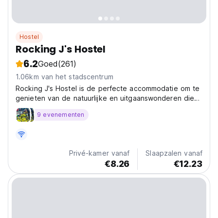
Hostel
Rocking J's Hostel
6.2
Goed
(261)
1.06km van het stadscentrum
Rocking J's Hostel is de perfecte accommodatie om te
genieten van de natuurlijke en uitgaanswonderen die
Puerto Viejo Limón de reizigers en toeristen te bieden
9 evenementen
heeft.
Privé-kamer vanaf
Slaapzalen vanaf
€8.26
€12.23