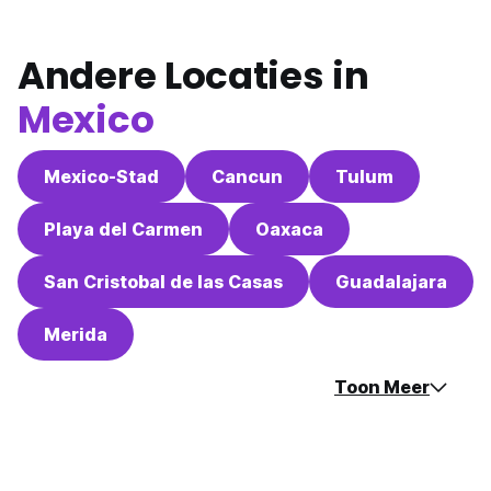
Andere Locaties in
Mexico
Mexico-Stad
Cancun
Tulum
Playa del Carmen
Oaxaca
San Cristobal de las Casas
Guadalajara
Merida
Toon Meer