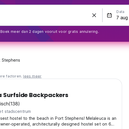
Data
Boek meer dan 2 dagen vooruit voor gratis annulering.
t Stephens
ere factoren.
lees meer
a Surfside Backpackers
isch
(138)
et stadscentrum
osest hostel to the beach in Port Stephens! Melaleuca is an
owner-operated, architecturally designed hostel set on 6