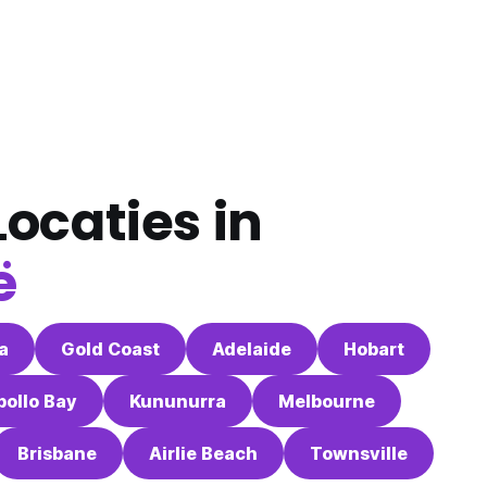
ocaties in
ë
a
Gold Coast
Adelaide
Hobart
pollo Bay
Kununurra
Melbourne
Brisbane
Airlie Beach
Townsville