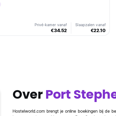
l bushland and is just a 5-minute stroll across the road to
ne Mile Beach and national...
Privé-kamer vanaf
Slaapzalen vanaf
€34.52
€22.10
Over
Port Steph
Hostelworld.com brengt je online boekingen bij de be