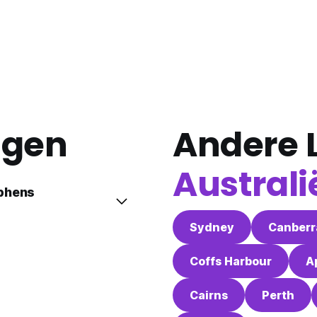
agen
Andere L
Australi
ephens
Sydney
Canberr
Coffs Harbour
A
Cairns
Perth