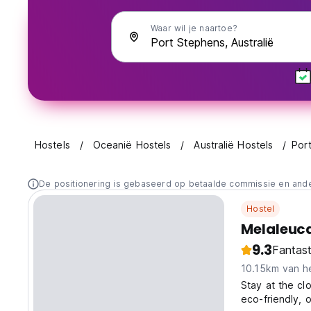
Waar wil je naartoe?
Hostels
Oceanië Hostels
Australië Hostels
Por
De positionering is gebaseerd op betaalde commissie en and
Hostel
Melaleuc
9.3
Fantast
10.15km van h
Stay at the cl
eco-friendly, 