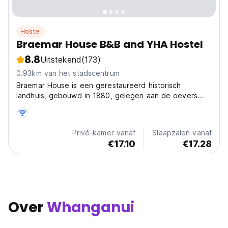
Hostel
Braemar House B&B and YHA Hostel
8.8
Uitstekend
(173)
0.93km van het stadscentrum
Braemar House is een gerestaureerd historisch
landhuis, gebouwd in 1880, gelegen aan de oevers
van de Whanganui-rivier. Wij bieden een breed scala
aan accommodatie-opties om aan alle budgetten te
voldoen en GRATIS onbeperkt supersnel wifi.
Privé-kamer vanaf
Slaapzalen vanaf
€17.10
€17.28
Over
Whanganui