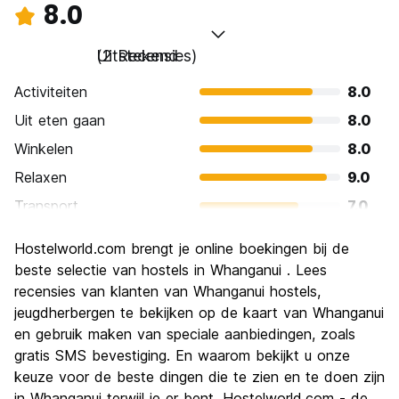
8.0
Uitstekend
(2 Recensies)
Activiteiten
8.0
Uit eten gaan
8.0
Winkelen
8.0
Relaxen
9.0
Transport
7.0
bezienswaardigheden
8.0
Hostelworld.com brengt je online boekingen bij de
Cultuur
8.0
beste selectie van hostels in Whanganui . Lees
Uitgaan
recensies van klanten van Whanganui hostels,
7.0
jeugdherbergen te bekijken op de kaart van Whanganui
Waarde voor uw geld
9.0
en gebruik maken van speciale aanbiedingen, zoals
gratis SMS bevestiging. En waarom bekijkt u onze
keuze voor de beste dingen die te zien en te doen zijn
in Whanganui terwijl je er bent. Hostelworld.com - de