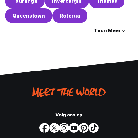
Tauranga
Invercargill
Thames
Queenstown
Rotorua
Toon Meer
Volg ons op