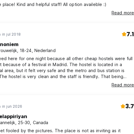
 place! Kind and helpful staff! All option availeble :)
Read more
7.1
 in jul 2018
noniem
rouwelijk, 18-24, Nederland
yed here for one night because all other cheap hostels were full
t because of a festival in Madrid. The hostel is located in a
al area, but it felt very safe and the metro and bus station is
The hostel is very clean and the staff is friendly. That being
re is no atmosphere at all; it's really quiet and the accomodation
Read more
ring. Don't expect the backpackers vibe here! It's more a place
ts and groups, so not really good for a solo traveler.
3.7
 in jun 2026
elappiriyan
annelijk, 25-30, Canada
et fooled by the pictures. The place is not as inviting as it