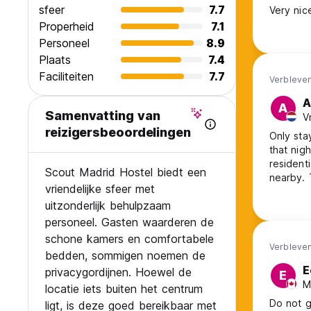
sfeer
7.7
Very nice
Properheid
7.1
Personeel
8.9
Plaats
7.4
Faciliteiten
7.7
Verbleven
A
A
Samenvatting van
V
reizigersbeoordelingen
Only sta
that nigh
residenti
Scout Madrid Hostel biedt een
nearby. 
vriendelijke sfeer met
said, the
uitzonderlijk behulpzaam
looks bo
for scou
personeel. Gasten waarderen de
schone kamers en comfortabele
Verbleven
bedden, sommigen noemen de
E
privacygordijnen. Hoewel de
E
M
locatie iets buiten het centrum
Do not g
ligt, is deze goed bereikbaar met