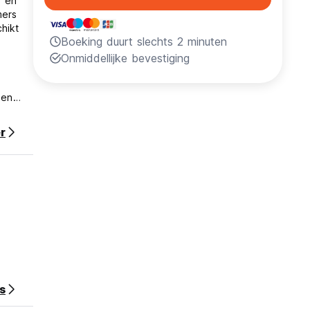
r en
mers
hikt
Boeking duurt slechts 2 minuten
Onmiddellijke bevestiging
een
ële
r
s