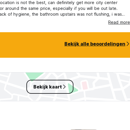
ocation is not the best, can definitely get more city center
or around the same price, especially if you will be out late.
ack of hygiene, the bathroom upstairs was not flushing, i was
 a bed with no pillow and when asking for one the employee
Read more
hoved something in a sheet and gave it to me. The room itself is
nky, and in the morning i found a dead cockroach on the floor.
Bekijk alle beoordelingen
Bekijk kaart