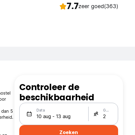
7.7
zeer goed
(363)
Controleer de
ostel
beschikbaarheid
oor
Data
Gasten
r dan 5
erheid.
Zoeken