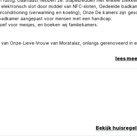
en rustig. Daarnaast hebben ze: Stapelbedden met enkele stekke
et elektronisch slot door middel van NFC-sloten, Gedeelde badka
irconditioning (verwarming en koeling), Onze De kamers zijn gesc
 badkamer aangepast voor mensen met een handicap.
ief voor meisjes, en boeken wij familiekamers.
 van Onze-Lieve-Vrouw van Moratalaz, onlangs gerenoveerd in 
ver twee verdiepingen, omgeven door groen en dichtbij essenti
rom original language)
lees mee
Bekijk huisregel