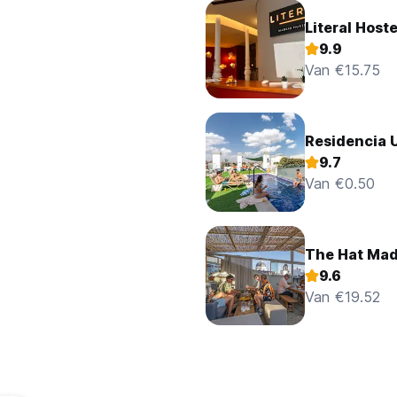
Literal Host
9.9
Van €15.75
Residencia U
9.7
Van €0.50
The Hat Mad
9.6
Van €19.52