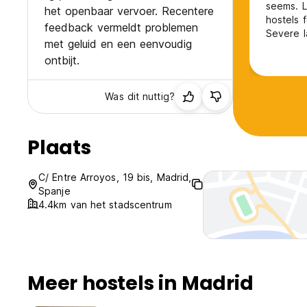
seems. L
het openbaar vervoer. Recentere
hostels f
feedback vermeldt problemen
Severe l
met geluid en een eenvoudig
met with
ontbijt.
simply s
very sti
Was dit nuttig?
Plaats
C/ Entre Arroyos, 19 bis, Madrid,
Spanje
4.4km van het stadscentrum
Meer hostels in Madrid