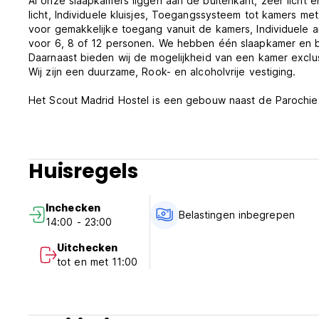
Al onze slaapkamers liggen aan de buitenkant, zeer licht 
licht, Individuele kluisjes, Toegangssysteem tot kamers m
voor gemakkelijke toegang vanuit de kamers, Individuele a
voor 6, 8 of 12 personen. We hebben één slaapkamer en
Daarnaast bieden wij de mogelijkheid van een kamer exclus
Wij zijn een duurzame, Rook- en alcoholvrije vestiging.
Het Scout Madrid Hostel is een gebouw naast de Parochie
modern en functioneel ontwerp. Het gebouw is verdeeld o
voorzieningen (handel, transport, enz.). (Auto-translated f
Huisregels
Inchecken
Belastingen inbegrepen
14:00 - 23:00
Uitchecken
tot en met 11:00