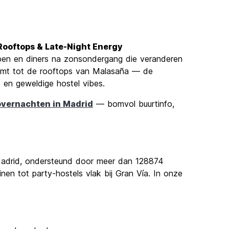
, Rooftops & Late-Night Energy
ppen en diners na zonsondergang die veranderen
galmt tot de rooftops van Malasaña — de
 en geweldige hostel vibes.
overnachten in Madrid
— bomvol buurtinfo,
Madrid, ondersteund door meer dan 128874
inen tot party-hostels vlak bij Gran Vía. In onze