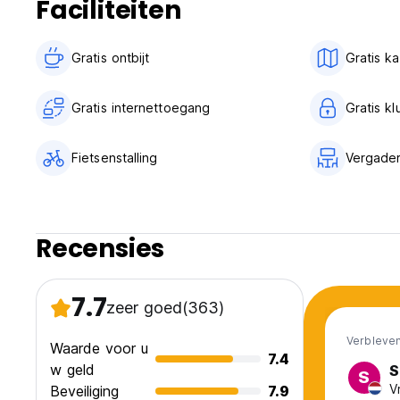
Faciliteiten
Gratis ontbijt‎
Gratis k
Gratis internettoegang
Gratis kl
Fietsenstalling
Vergader
Recensies
7.7
zeer goed
(363)
Verbleven
Waarde voor u
7.4
w geld
S
S
V
Beveiliging
7.9