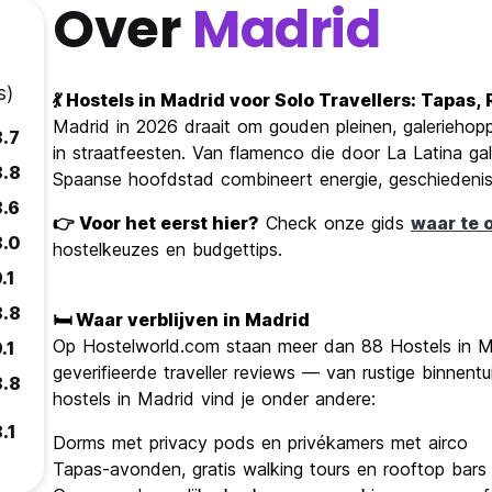
Over
Madrid
s)
💃 Hostels in Madrid voor Solo Travellers: Tapas
Madrid in 2026 draait om gouden pleinen, galerieho
8.7
in straatfeesten. Van flamenco die door La Latina 
8.8
Spaanse hoofdstad combineert energie, geschiedenis
8.6
👉 Voor het eerst hier?
Check onze gids
waar te 
8.0
hostelkeuzes en budgettips.
.1
8.8
🛏️ Waar verblijven in Madrid
Op Hostelworld.com staan meer dan 88 Hostels in 
.1
geverifieerde traveller reviews — van rustige binnentu
8.8
hostels in Madrid vind je onder andere:
.1
Dorms met privacy pods en privékamers met airco
Tapas-avonden, gratis walking tours en rooftop bars