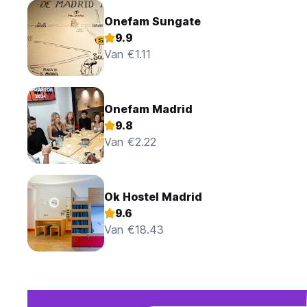
Onefam Sungate
9.9
Van €1.11
Onefam Madrid
9.8
Van €2.22
Ok Hostel Madrid
9.6
Van €18.43