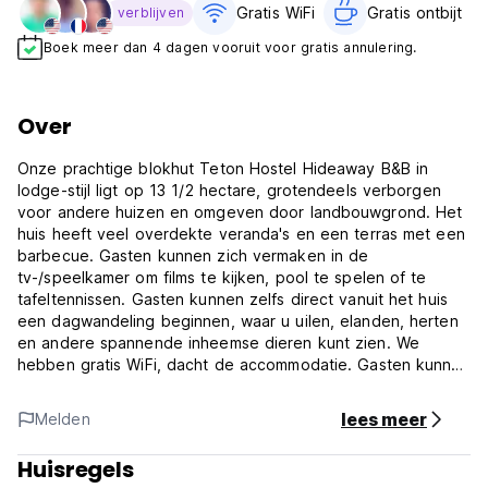
Gratis WiFi
Gratis ontbijt‎
verblijven
Boek meer dan 4 dagen vooruit voor gratis annulering.
Over
Onze prachtige blokhut Teton Hostel Hideaway B&B in
lodge-stijl ligt op 13 1/2 hectare, grotendeels verborgen
voor andere huizen en omgeven door landbouwgrond. Het
huis heeft veel overdekte veranda's en een terras met een
barbecue. Gasten kunnen zich vermaken in de
tv-/speelkamer om films te kijken, pool te spelen of te
tafeltennissen. Gasten kunnen zelfs direct vanuit het huis
een dagwandeling beginnen, waar u uilen, elanden, herten
en andere spannende inheemse dieren kunt zien. We
hebben gratis WiFi, dacht de accommodatie. Gasten kunnen
ontspannen in de grote kamer en genieten van de warmte
van het vuur en het prachtige uitzicht op de bergen vanuit
lees meer
Melden
onze grote kathedraalramen. Gasten zijn ook van harte
welkom om de keuken te gebruiken om hun eigen
Huisregels
maaltijden te bereiden en we hebben een extra