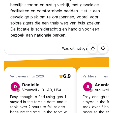
heerlijk schoon en rustig verblijf, met geweldige
Absoluut niet roken, drugs, alcohol of dronken en vulgair
faciliteiten en comfortabele bedden. Het is een
gedrag.
geweldige plek om te ontspannen, vooral voor
*Het gebruik van dergelijke stoffen en/of ongepast gedrag
soloreizigers die een thuis weg van huis zoeken.
wordt niet getolereerd en u wordt gevraagd onmiddellijk te
vertrekken zonder restitutie. Als je wilt feesten, is dit niet
De locatie is schilderachtig en handig voor een
de plek voor jou!
bezoek aan nationale parken.
Maak de slaapzaal, de badkamer en vooral de keuken
schoon en haal ze op, aangezien er hier ook andere
Was dit nuttig?
gasten zijn.
We hebben een grote hond, een Duitse dog. Af en toe
blaft hij naar mensen, vooral als hij schrikt, maar hij is
vriendelijk. Zijn naam is Dirk en hij houdt ervan om geaaid te
6.9
Verbleven in jun 2026
Verbleven in jun 2
worden. (Auto-translated from original language)
Danielle
Anonie
D
A
Vrouwelijk, 31-40, USA
Vrouwelijk
Easy enough to find using gps. I
Easy enough to fi
stayed in the female dorm and it
stayed in the fem
took over 2 hours to fall asleep
took over 2 hours
because the smell in the room was
because the smel