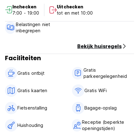
lopen en de Wörthersee ligt op 1,8 km afstand.
Inchecken
Uitchecken
7:00 - 19:00
tot en met 10:00
Alle privékamers en slaapzalen zijn voorzien van een
badkamer. Sommige kamers hebben ook een balkon, terwijl
Belastingen niet
de tweepersoonskamers bovendien kabel-tv hebben. Op
inbegrepen
verzoek en onder voorbehoud van beschikbaarheid zijn er
op de begane grond kamers beschikbaar die toegankelijk
zijn voor mensen met een lichamelijke beperking. (Auto-
Bekijk huisregels
translated from original language)
Faciliteiten
Gratis
Gratis ontbijt‎
parkeergelegenheid
Gratis kaarten
Gratis WiFi
Fietsenstalling
Bagage-opslag
Receptie (beperkte
Huishouding
openingstijden)