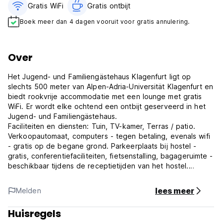
Gratis WiFi
Gratis ontbijt‎
Boek meer dan 4 dagen vooruit voor gratis annulering.
Over
Het Jugend- und Familiengästehaus Klagenfurt ligt op
slechts 500 meter van Alpen-Adria-Universität Klagenfurt en
biedt rookvrije accommodatie met een lounge met gratis
WiFi. Er wordt elke ochtend een ontbijt geserveerd in het
Jugend- und Familiengästehaus.
Faciliteiten en diensten: Tuin, TV-kamer, Terras / patio.
Verkoopautomaat, computers - tegen betaling, evenals wifi
- gratis op de begane grond. Parkeerplaats bij hostel -
gratis, conferentiefaciliteiten, fietsenstalling, bagageruimte -
beschikbaar tijdens de receptietijden van het hostel.
Het stadscentrum, met winkels en restaurants, is met de bus
lees meer
Melden
in 5 minuten te bereiken. De bushalte ATK Klagenfurt
Jugendgästehaus ligt op 100 meter van de accommodatie.
Huisregels
Het Europapark en Minimundus Park liggen op 10 minuten