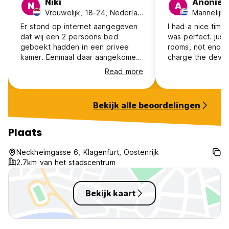
Niki
Anonie
N
A
Vrouwelijk, 18-24, Nederland
Mannelijk,
Er stond op internet aangegeven
I had a nice time
dat wij een 2 persoons bed
was perfect. just
geboekt hadden in een privee
rooms, not enoug
kamer. Eenmaal daar aangekomen
charge the devic
en betaald hadden bleken ze zo’n
Read more
kamer helemaal niet te hebben.
Het enige wat er was waren
stapel bedden. Het water uit de
Bekijk alle beoordelingen
douche stonk en op de kamer
mocht gerookt worden. Niet zo
prettig voor niet rokers dus.
Plaats
Neckheimgasse 6, Klagenfurt, Oostenrijk
2.7km van het stadscentrum
Bekijk kaart