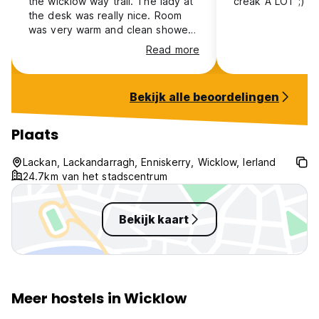
the wicklow way trail. The lady at
creak A LOT ;)
the desk was really nice. Room
was very warm and clean showers
and toilets. Nice kitchen to cook
Read more
and enough space to sit.
Bekijk alle beoordelingen
Plaats
Lackan, Lackandarragh, Enniskerry, Wicklow, Ierland
24.7km van het stadscentrum
Bekijk kaart
Meer hostels in Wicklow