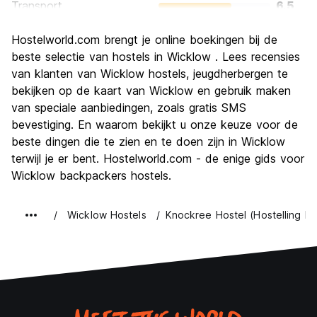
Transport
6.5
bezienswaardigheden
8.2
Hostelworld.com brengt je online boekingen bij de
Cultuur
7.6
beste selectie van hostels in Wicklow . Lees recensies
Uitgaan
van klanten van Wicklow hostels, jeugdherbergen te
6.4
bekijken op de kaart van Wicklow en gebruik maken
Waarde voor uw geld
8.0
van speciale aanbiedingen, zoals gratis SMS
bevestiging. En waarom bekijkt u onze keuze voor de
beste dingen die te zien en te doen zijn in Wicklow
terwijl je er bent. Hostelworld.com - de enige gids voor
Wicklow backpackers hostels.
Wicklow Hostels
Knockree Hostel (Hostelling Int