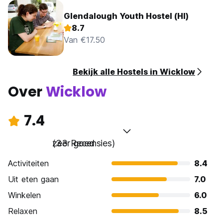
Glendalough Youth Hostel (HI)
8.7
Van €17.50
Bekijk alle Hostels in Wicklow
Over
Wicklow
7.4
zeer goed
(33 Recensies)
Activiteiten
8.4
Uit eten gaan
7.0
Winkelen
6.0
Relaxen
8.5