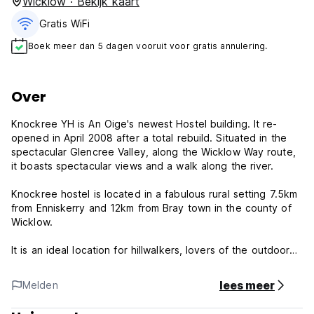
Wicklow · Bekijk kaart
Gratis WiFi
Boek meer dan 5 dagen vooruit voor gratis annulering.
Over
Knockree YH is An Oige's newest Hostel building. It re-
opened in April 2008 after a total rebuild. Situated in the
spectacular Glencree Valley, along the Wicklow Way route,
it boasts spectacular views and a walk along the river.
Knockree hostel is located in a fabulous rural setting 7.5km
from Enniskerry and 12km from Bray town in the county of
Wicklow.
It is an ideal location for hillwalkers, lovers of the outdoors
and activity-seekers, and makes a great escape from the
hustle and bustle of city life. Families and business- people
lees meer
Melden
alike enjoy the relaxed, easy-going atmosphere and the
scenery that makes Knockree unique. Some bedrooms